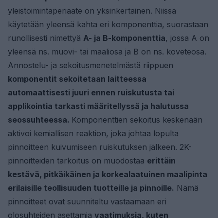
yleistoimintaperiaate on yksinkertainen. Niissä
käytetään yleensä kahta eri komponenttia, suorastaan
runollisesti nimettyä
A- ja B-komponenttia
, jossa A on
yleensä ns. muovi- tai maaliosa ja B on ns. koveteosa.
Annostelu- ja sekoitusmenetelmästä riippuen
komponentit sekoitetaan laitteessa
automaattisesti juuri ennen ruiskutusta tai
applikointia tarkasti määritellyssä ja halutussa
seossuhteessa.
Komponenttien sekoitus keskenään
aktivoi kemiallisen reaktion, joka johtaa lopulta
pinnoitteen kuivumiseen ruiskutuksen jälkeen. 2K-
pinnoitteiden tarkoitus on muodostaa
erittäin
kestävä, pitkäikäinen ja korkealaatuinen maalipinta
erilaisille teollisuuden tuotteille ja pinnoille.
Nämä
pinnoitteet ovat suunniteltu vastaamaan eri
olosuhteiden asettamia
vaatimuksia, kuten