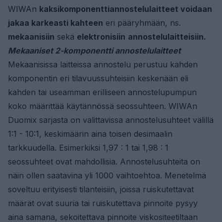
WIWAn
kaksikomponenttiannostelulaitteet voidaan
jakaa karkeasti kahteen
eri pääryhmään, ns.
mekaanisiin
sekä
elektronisiin
annostelulaitteisiin.
Mekaaniset 2-komponentti annostelulaitteet
Mekaanisissa laitteissa annostelu perustuu kahden
komponentin eri tilavuussuhteisiin keskenään eli
kahden tai useamman erilliseen annostelupumpun
koko määrittää käytännössä seossuhteen. WIWAn
Duomix sarjasta on valittavissa annostelusuhteet välillä
1:1 - 10:1, keskimäärin aina toisen desimaalin
tarkkuudella. Esimerkiksi 1,97 : 1 tai 1,98 : 1
seossuhteet ovat mahdollisia. Annostelusuhteita on
näin ollen saatavina yli 1000 vaihtoehtoa. Menetelmä
soveltuu erityisesti tilanteisiin, joissa ruiskutettavat
määrät ovat suuria tai ruiskutettava pinnoite pysyy
aina samana, sekoitettava pinnoite viskositeetiltaan