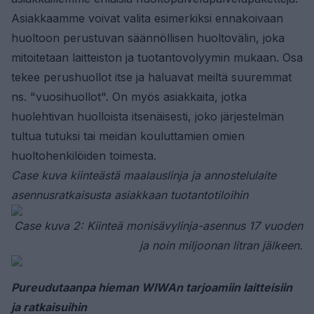
Asiakkaamme voivat valita esimerkiksi ennakoivaan
huoltoon perustuvan säännöllisen huoltovälin, joka
mitoitetaan laitteiston ja tuotantovolyymin mukaan. Osa
tekee perushuollot itse ja haluavat meiltä suuremmat
ns. "vuosihuollot". On myös asiakkaita, jotka
huolehtivan huolloista itsenäisesti, joko järjestelmän
tultua tutuksi tai meidän kouluttamien omien
huoltohenkilöiden toimesta.
Case kuva kiinteästä maalauslinja ja annostelulaite
asennusratkaisusta asiakkaan tuotantotiloihin
Case kuva 2: Kiinteä monisävylinja-asennus 17 vuoden
ja noin miljoonan litran jälkeen.
Pureudutaanpa hieman WIWAn tarjoamiin laitteisiin
ja ratkaisuihin