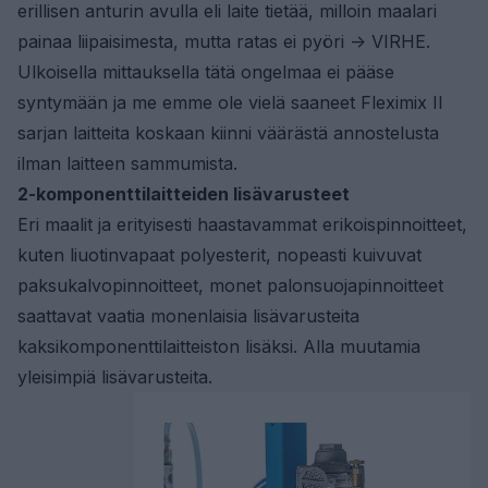
erillisen anturin avulla eli laite tietää, milloin maalari
painaa liipaisimesta, mutta ratas ei pyöri -> VIRHE.
Ulkoisella mittauksella tätä ongelmaa ei pääse
syntymään ja me emme ole vielä saaneet Fleximix II
sarjan laitteita koskaan kiinni väärästä annostelusta
ilman laitteen sammumista.
2-komponenttilaitteiden lisävarusteet
Eri maalit ja erityisesti haastavammat erikoispinnoitteet,
kuten liuotinvapaat polyesterit, nopeasti kuivuvat
paksukalvopinnoitteet, monet palonsuojapinnoitteet
saattavat vaatia monenlaisia lisävarusteita
kaksikomponenttilaitteiston lisäksi. Alla muutamia
yleisimpiä lisävarusteita.