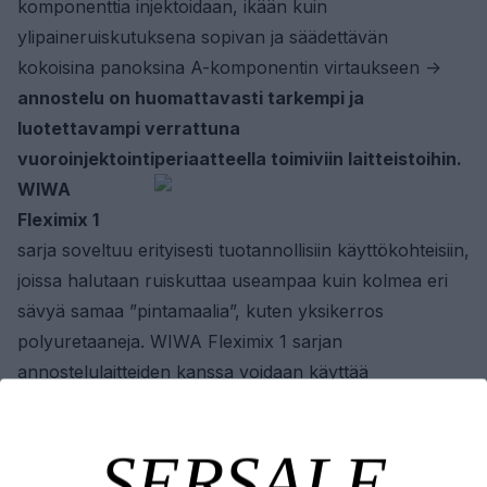
komponenttia injektoidaan, ikään kuin
ylipaineruiskutuksena sopivan ja säädettävän
kokoisina panoksina A-komponentin virtaukseen ->
annostelu on huomattavasti tarkempi ja
luotettavampi verrattuna
vuoroinjektointiperiaatteella toimiviin laitteistoihin.
WIWA
Fleximix 1
sarja soveltuu erityisesti tuotannollisiin käyttökohteisiin,
joissa halutaan ruiskuttaa useampaa kuin kolmea eri
sävyä samaa ”pintamaalia”, kuten yksikerros
polyuretaaneja. WIWA Fleximix 1 sarjan
annostelulaitteiden kanssa voidaan käyttää
käytännössä kaikkia eri pumppumalleja, merkistä
riippumatta. Suosituksena kuitenkin, että kaikki
pumput olisivat saman tehoisia kts. ylipaineinjektointi.