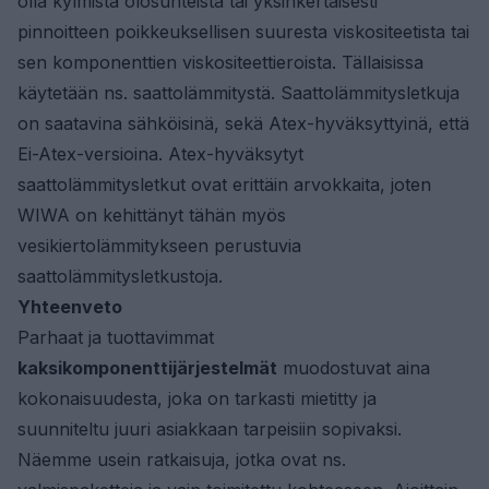
olla kylmistä olosuhteista tai yksinkertaisesti
pinnoitteen poikkeuksellisen suuresta viskositeetista tai
sen komponenttien viskositeettieroista. Tällaisissa
käytetään ns. saattolämmitystä. Saattolämmitysletkuja
on saatavina sähköisinä, sekä Atex-hyväksyttyinä, että
Ei-Atex-versioina. Atex-hyväksytyt
saattolämmitysletkut ovat erittäin arvokkaita, joten
WIWA on kehittänyt tähän myös
vesikiertolämmitykseen perustuvia
saattolämmitysletkustoja.
Yhteenveto
Parhaat ja tuottavimmat
kaksikomponenttijärjestelmät
muodostuvat aina
kokonaisuudesta, joka on tarkasti mietitty ja
suunniteltu juuri asiakkaan tarpeisiin sopivaksi.
Näemme usein ratkaisuja, jotka ovat ns.