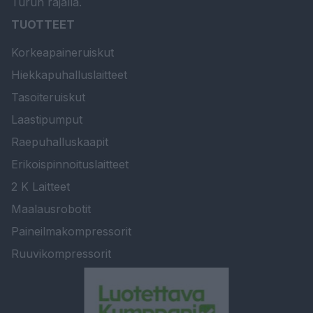
Turun rajalla.
TUOTTEET
Korkeapaineruiskut
Hiekkapuhalluslaitteet
Tasoiteruiskut
Laastipumput
Raepuhalluskaapit
Erikoispinnoituslaitteet
2 K Laitteet
Maalausrobotit
Paineilmakompressorit
Ruuvikompressorit