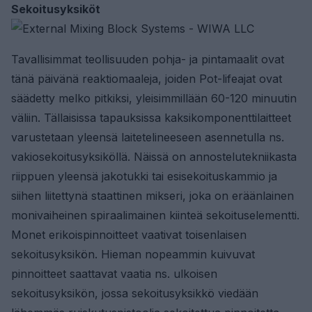
Sekoitusyksiköt
Tavallisimmat teollisuuden pohja- ja pintamaalit ovat
tänä päivänä reaktiomaaleja, joiden Pot-lifeajat ovat
säädetty melko pitkiksi, yleisimmillään 60-120 minuutin
väliin. Tällaisissa tapauksissa kaksikomponenttilaitteet
varustetaan yleensä laitetelineeseen asennetulla ns.
vakiosekoitusyksiköllä. Näissä on annostelutekniikasta
riippuen yleensä jakotukki tai esisekoituskammio ja
siihen liitettynä staattinen mikseri, joka on eräänlainen
monivaiheinen spiraalimainen kiinteä sekoituselementti.
Monet erikoispinnoitteet vaativat toisenlaisen
sekoitusyksikön. Hieman nopeammin kuivuvat
pinnoitteet saattavat vaatia ns. ulkoisen
sekoitusyksikön, jossa sekoitusyksikkö viedään