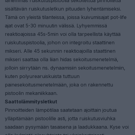
lähemmäs ruiskutuspistoolia sekoitettua pinnoitetta
sisältävän ruiskutusletkun pituuden lyhentämiseksi.
Tämä on yleistä tilanteissa, joissa kuivumisajat pot-life
ajat ovat 5-30 minuutin välissä. Lyhyemmissä
reaktioajoissa 45s-5min voi olla tarpeellista käyttää
ruiskutuspistoolia, johon on integroitu staattinen
mikseri. Alle 45 sekunnin reaktioajoilla staattinen
mikseri saattaa olla liian hidas sekoitusmenetelmä,
jolloin siirrytään ns. dynaamisiin sekoitusmenetelmiin,
kuten polyurearuiskuista tuttuun
painesekoitusmenetelmään, joka on rakennettu
pistoolin mekaniikkaan.
Saattolämmitysletkut
Pinnoitteiden lämpötilaa saatetaan ajoittain joutua
ylläpitämään pistoolille asti, jotta ruiskutusviuhka
saadaan pysymään tasaisena ja laadukkaana. Kyse voi