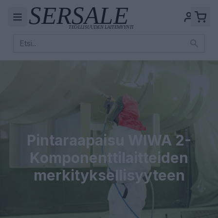
Pintaraapaisu WIWA 2-
Komponenttilaitteiden
merkityksellisyyteen