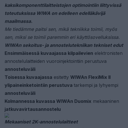
kaksikomponenttilaitteistojen optimointiin liittyvissä
toteutuksissa WIWA on edelleen edelläkävijä
maailmassa.
Me tiedämme paitsi sen, mikä tekniikka toimii, myös
sen, miksi se toimii paremmin eri käyttösovelluksissa.
WIWAn sekoitus- ja annostelutekniikan tekniset edut
Ensimmäisessä kuvaajassa kilpailevien
elektronisten
annostelulaitteiden vuoroinjektointiin perustuva
annosteluväli
Toisessa kuvaajassa
esitetty
WIWAn FlexiMix II
ylipaineinketointiin perustuva
tarkempi ja lyhyempi
annosteluväli
Kolmannessa kuvassa WIWAn Duomix
mekaaninen
jatkuvavirtausannostelu
Mekaaniset 2K-annostelulaitteet