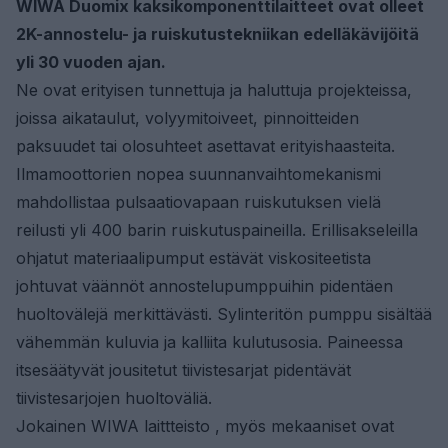
WIWA Duomix kaksikomponenttilaitteet ovat olleet
2K-annostelu- ja ruiskutustekniikan edelläkävijöitä
yli 30 vuoden ajan.
Ne ovat erityisen tunnettuja ja haluttuja projekteissa,
joissa aikataulut, volyymitoiveet, pinnoitteiden
paksuudet tai olosuhteet asettavat erityishaasteita.
Ilmamoottorien nopea suunnanvaihtomekanismi
mahdollistaa pulsaatiovapaan ruiskutuksen vielä
reilusti yli 400 barin ruiskutuspaineilla. Erillisakseleilla
ohjatut materiaalipumput estävät viskositeetista
johtuvat väännöt annostelupumppuihin pidentäen
huoltovälejä merkittävästi. Sylinteritön pumppu sisältää
vähemmän kuluvia ja kalliita kulutusosia. Paineessa
itsesäätyvät jousitetut tiivistesarjat pidentävät
tiivistesarjojen huoltoväliä.
Jokainen WIWA laittteisto , myös mekaaniset ovat