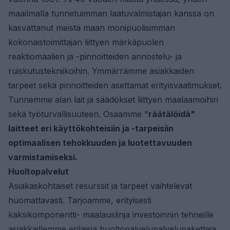
maailmalla tunnetuimman laatuvalmistajan kanssa on
kasvattanut meistä maan monipuolisimman
kokonaistoimittajan liittyen märkäpuolen
reaktiomaalien ja -pinnoitteiden annostelu- ja
ruiskutustekniikoihin. Ymmärrämme asiakkaiden
tarpeet sekä pinnoitteiden asettamat erityisvaatimukset.
Tunnemme alan lait ja säädökset liittyen maalaamoihin
sekä työturvallisuuteen. Osaamme "
räätälöidä"
laitteet eri käyttökohteisiin ja -tarpeisiin
optimaalisen tehokkuuden ja luotettavuuden
varmistamiseksi.
Huoltopalvelut
Asiakaskohtaiset resurssit ja tarpeet vaihtelevat
huomattavasti. Tarjoamme, erityisesti
kaksikomponentti- maalauslinja investoinnin tehneille
asiakkaillemme erilaisia huoltopalvelupalvelupaketteja.