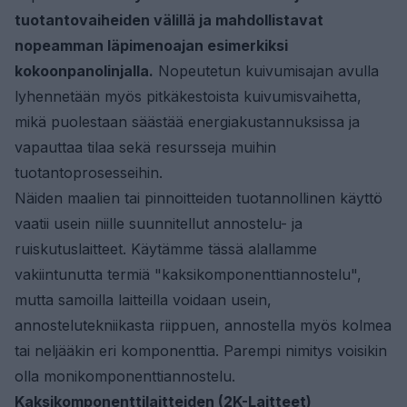
tuotantovaiheiden välillä ja mahdollistavat
nopeamman läpimenoajan esimerkiksi
kokoonpanolinjalla.
Nopeutetun kuivumisajan avulla
lyhennetään myös pitkäkestoista kuivumisvaihetta,
mikä puolestaan säästää energiakustannuksissa ja
vapauttaa tilaa sekä resursseja muihin
tuotantoprosesseihin.
Näiden maalien tai pinnoitteiden tuotannollinen käyttö
vaatii usein niille suunnitellut annostelu- ja
ruiskutuslaitteet. Käytämme tässä alallamme
vakiintunutta termiä "kaksikomponenttiannostelu",
mutta samoilla laitteilla voidaan usein,
annostelutekniikasta riippuen, annostella myös kolmea
tai neljääkin eri komponenttia. Parempi nimitys voisikin
olla monikomponenttiannostelu.
Kaksikomponenttilaitteiden (2K-Laitteet)