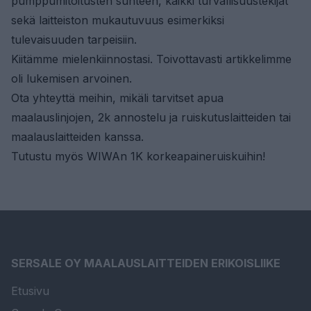
pumppumitoitusten suhteen, kaikki turvallisuustekijät
sekä laitteiston mukautuvuus esimerkiksi
tulevaisuuden tarpeisiin.
Kiitämme mielenkiinnostasi. Toivottavasti artikkelimme
oli lukemisen arvoinen.
Ota yhteyttä meihin
, mikäli tarvitset apua
maalauslinjojen,
2k annostelu ja ruiskutuslaitteiden
tai
maalauslaitteiden
kanssa.
Tutustu myös
WIWAn 1K korkeapaineruiskuihin
!
SERSALE OY MAALAUSLAITTEIDEN ERIKOISLIIKE
Etusivu