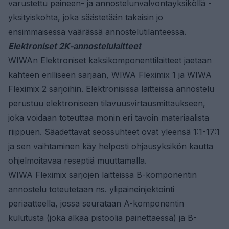
varustettu paineen- ja annostelunvalvontayksiköllä -
yksityiskohta, joka säästetään takaisin jo
ensimmäisessä väärässä annostelutilanteessa.
Elektroniset 2K-annostelulaitteet
WIWAn Elektroniset kaksikomponenttilaitteet jaetaan
kahteen erilliseen sarjaan, WIWA Fleximix 1 ja WIWA
Fleximix 2 sarjoihin. Elektronisissa laitteissa annostelu
perustuu elektroniseen tilavuusvirtausmittaukseen,
joka voidaan toteuttaa monin eri tavoin materiaalista
riippuen. Säädettävät seossuhteet ovat yleensä 1:1-17:1
ja sen vaihtaminen käy helposti ohjausyksikön kautta
ohjelmoitavaa reseptiä muuttamalla.
WIWA Fleximix sarjojen laitteissa B-komponentin
annostelu toteutetaan ns. ylipaineinjektointi
periaatteella, jossa seurataan A-komponentin
kulutusta (joka alkaa pistoolia painettaessa) ja B-