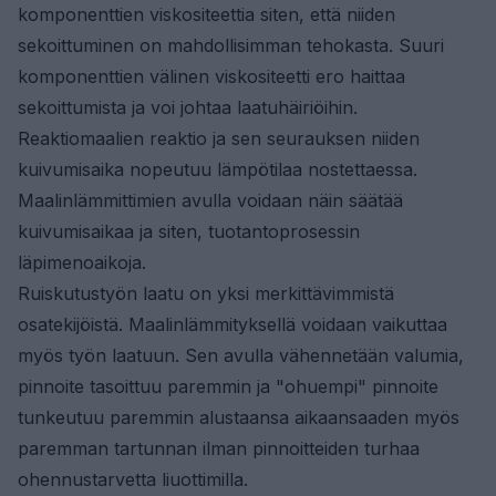
komponenttien viskositeettia siten, että niiden
sekoittuminen on mahdollisimman tehokasta. Suuri
komponenttien välinen viskositeetti ero haittaa
sekoittumista ja voi johtaa laatuhäiriöihin.
Reaktiomaalien reaktio ja sen seurauksen niiden
kuivumisaika nopeutuu lämpötilaa nostettaessa.
Maalinlämmittimien avulla voidaan näin säätää
kuivumisaikaa ja siten, tuotantoprosessin
läpimenoaikoja.
Ruiskutustyön laatu on yksi merkittävimmistä
osatekijöistä. Maalinlämmityksellä voidaan vaikuttaa
myös työn laatuun. Sen avulla vähennetään valumia,
pinnoite tasoittuu paremmin ja "ohuempi" pinnoite
tunkeutuu paremmin alustaansa aikaansaaden myös
paremman tartunnan ilman pinnoitteiden turhaa
ohennustarvetta liuottimilla.