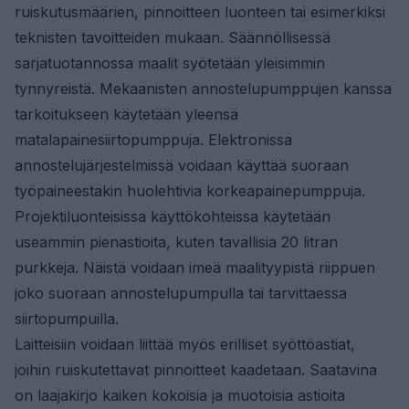
ruiskutusmäärien, pinnoitteen luonteen tai esimerkiksi
teknisten tavoitteiden mukaan. Säännöllisessä
sarjatuotannossa maalit syötetään yleisimmin
tynnyreistä. Mekaanisten annostelupumppujen kanssa
tarkoitukseen käytetään yleensä
matalapainesiirtopumppuja. Elektronissa
annostelujärjestelmissä voidaan käyttää suoraan
työpaineestakin huolehtivia korkeapainepumppuja.
Projektiluonteisissa käyttökohteissa käytetään
useammin pienastioita, kuten tavallisia 20 litran
purkkeja. Näistä voidaan imeä maalityypistä riippuen
joko suoraan annostelupumpulla tai tarvittaessa
siirtopumpuilla.
Laitteisiin voidaan liittää myös erilliset syöttöastiat,
joihin ruiskutettavat pinnoitteet kaadetaan. Saatavina
on laajakirjo kaiken kokoisia ja muotoisia astioita