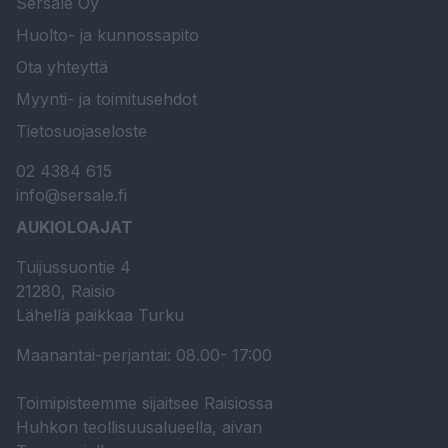
Sersale Oy
Huolto- ja kunnossapito
Ota yhteyttä
Myynti- ja toimitusehdot
Tietosuojaseloste
02 4384 615
info@sersale.fi
AUKIOLOAJAT
Tuijussuontie 4
21280, Raisio
Lähellä paikkaa Turku
Maanantai-perjantai: 08.00- 17:00
Toimipisteemme sijaitsee Raisiossa
Huhkon teollisuusalueella, aivan