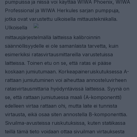
pumpuissa ja niissä voi käyttää WIWA Phoenix, WIWA
Professional ja WIWA Herkules sarjan pumppuja,
jotka ovat varustettu ulkoisella mittaustekniikalla.
Ulkoisella
mittausjärjestelmällä laitteissa kalibroinnin
säännöllisyydelle ei ole samanlaista tarvetta, kuin
esimerkiksi ratasvirtausmittareilla varustetuissa
laitteissa. Toinen etu on se, että ratas ei pääse
koskaan jumiutumaan. Korkeapaineruiskutuksessa A-
rattaan jumiutuminen voi aiheuttaa annosteluvirheen
ratasvirtausmittaria hyödyntävissä laitteissa. Syynä on
se, että rattaan jumiutuessa maali (A-komponentti)
edelleen virtaa rattaan ohi, mutta laite ei tunnista
virtausta, eikä osaa siten annostella B-komponenttia.
Sivuilma-avusteissa ruiskutuksissa, kuten statiikassa
teillä tämä tieto voidaan ottaa sivuilman virtauksesta