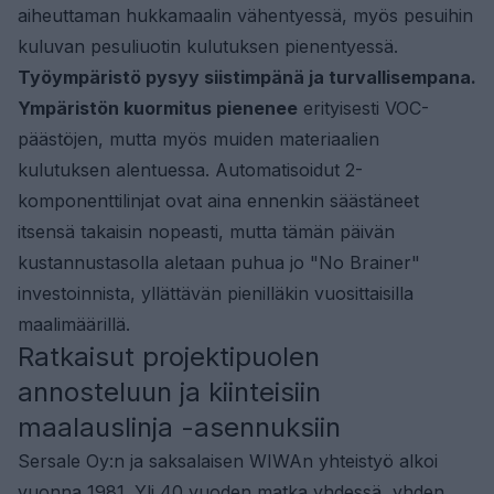
aiheuttaman hukkamaalin vähentyessä, myös pesuihin
kuluvan pesuliuotin kulutuksen pienentyessä.
Työympäristö pysyy siistimpänä ja turvallisempana.
Ympäristön kuormitus pienenee
erityisesti VOC-
päästöjen, mutta myös muiden materiaalien
kulutuksen alentuessa. Automatisoidut 2-
komponenttilinjat ovat aina ennenkin säästäneet
itsensä takaisin nopeasti, mutta tämän päivän
kustannustasolla aletaan puhua jo "No Brainer"
investoinnista, yllättävän pienilläkin vuosittaisilla
maalimäärillä.
Ratkaisut projektipuolen
annosteluun ja kiinteisiin
maalauslinja -asennuksiin
Sersale Oy:n ja saksalaisen WIWAn yhteistyö alkoi
vuonna 1981. Yli 40 vuoden matka yhdessä, yhden