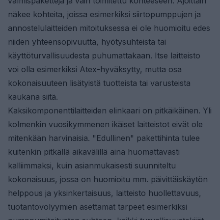
valmispaketteja ja vain toimitettu kohteeseen. Ajoittain
näkee kohteita, joissa esimerkiksi siirtopumppujen ja
annostelulaitteiden mitoituksessa ei ole huomioitu edes
niiden yhteensopivuutta, hyötysuhteista tai
käyttöturvallisuudesta puhumattakaan. Itse laitteisto
voi olla esimerkiksi Atex-hyväksytty, mutta osa
kokonaisuuteen lisätyistä tuotteista tai varusteista
kaukana siitä.
Kaksikomponenttilaitteiden elinkaari on pitkäikäinen. Yli
kolmenkin vuosikymmenen ikäiset laitteistot eivät ole
mitenkään harvinaisia. "Edullinen" pakettihinta tulee
kuitenkin pitkällä aikavälillä aina huomattavasti
kalliimmaksi, kuin asianmukaisesti suunniteltu
kokonaisuus, jossa on huomioitu mm. päivittäiskäytön
helppous ja yksinkertaisuus, laitteisto huollettavuus,
tuotantovolyymien asettamat tarpeet esimerkiksi