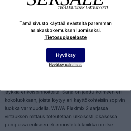
WIWA Fleximix 1 sarjassa (sävyjä 4 tai enemmän)
annostelumittaus toteutetaan yleensä
ratasvirtausmittareilla, joissa mittausrattaat sijaitsevat
Tämä sivusto käyttää evästeitä paremman
mitattavassa nesteessä. Näin on myös kaikissa muissa
asiakaskokemuksen luomiseksi.
ratasvirtausmittarityyppisissä annostelulaitteissa.
Tietosuojaseloste
WIWA Fleximix 2
sarja soveltuu erityisesti
tuotannollisiin (kiinteät asennukset) sekä
Hyväksy
projektiluonteisiin käyttökohteisiin (liikuteltavat
Hyväksy pakolliset
laitekokonaisuudet), joissa halutaan ruiskuttaa yhdestä
kolmeen eri sävyä samaa ”pinta- tai pohjamaalia”,
kuten epokseja, polyuretaaneja tai ns. nopeita ja
jäykkiä erikoispinnoitteita. Sarja on jaettu kolmeen eri
kokoluokkaan, joista löytyy eri käyttökohteisiin sopivin
luokka varmuudella. WIWA Fleximix 2 sarjassa
virtauksen mittaus toteutetaan ulkoisesti jokaisessa
pumpussa erikseen eli annostelutekniikka on itse