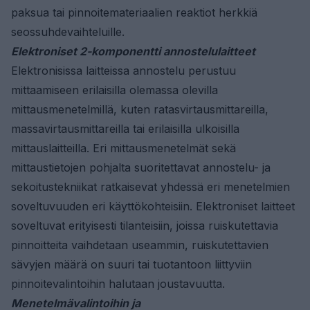
paksua tai pinnoitemateriaalien reaktiot herkkiä
seossuhdevaihteluille.
Elektroniset 2-komponentti annostelulaitteet
Elektronisissa laitteissa annostelu perustuu
mittaamiseen erilaisilla olemassa olevilla
mittausmenetelmillä, kuten ratasvirtausmittareilla,
massavirtausmittareilla tai erilaisilla ulkoisilla
mittauslaitteilla. Eri mittausmenetelmät sekä
mittaustietojen pohjalta suoritettavat annostelu- ja
sekoitustekniikat ratkaisevat yhdessä eri menetelmien
soveltuvuuden eri käyttökohteisiin. Elektroniset laitteet
soveltuvat erityisesti tilanteisiin, joissa ruiskutettavia
pinnoitteita vaihdetaan useammin, ruiskutettavien
sävyjen määrä on suuri tai tuotantoon liittyviin
pinnoitevalintoihin halutaan joustavuutta.
Menetelmävalintoihin ja