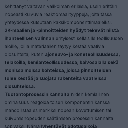
kehittänyt valtavan valikoiman erilaisia, usein erittäin
nopeasti kuivuvia reaktiomaalityyppejä, joita tässä
yhteydessä kutsutaan kaksikomponenttimaaleiksi.
2K-maalien ja -pinnoitteiden hyödyt tekevät niistä
ihanteellisen valinnan
erityisesti sellaisille teollisuuden
aloille, joilla materiaalien täytyy kestää vaativia
olosuhteita, kuten
ajoneuvo- ja koneteollisuudessa,
telakoilla, kemianteollisuudessa, kaivosalalla sekä
monissa muissa kohteissa, joissa pinnoitteiden
tulee kestää ja suojata rakenteita vaativissa
olosuhteissa.
Tuotantoprosessin kannalta
niiden kemiallinen
ominaisuus reagoida toisen komponentin kanssa
mahdollistaa esimerkiksi nopean kovettumisen tai
kuivumisnopeuden säätämisen prosessin kannalta
sopivaksi. Nämä
lyhentävät odotusaikoja