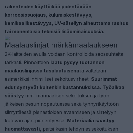
rakenteiden käyttöikää pidentävään
korroosiosuojaus, kulumiskestävyys,
kemikaalikestävyys, UV-säteilyn aiheuttama rasitus
tai monenlaisia teknisiä lisäominaisuuksia.
Maalauslinjat märkämaalaukseen
2K-laitteiden avulla voidaan kontrolloida seossuhteita
tarkasti. Pinnoitteen
laatu pysyy tuotannon
maalauslinjassa tasalaatuisena
ja vältetään
esimerkiksi inhimilliset sekoitusvirheet.
Suurimmat
edut syntyvät kuitenkin kustannuksissa. Työaikaa
säästyy
mm. manuaalisen sekoituksen ja työn
jälkeisen pesun nopeutuessa sekä tynnyrikäyttöön
siirryttäessä pienastioiden avaamiseen ja siirtelyyn
kuluvan ajan pienentyessä.
Materiaalia säästyy
huomattavasti,
paitsi käsin tehdyn esisekoituksen