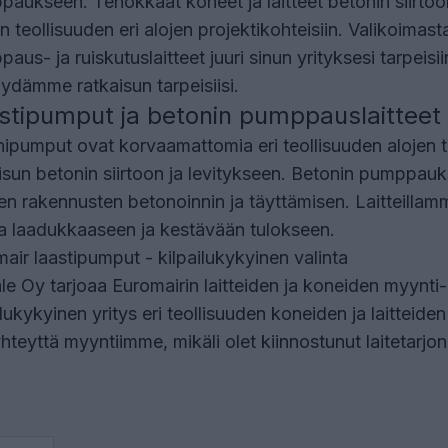
aukseen. Tehokkaat koneet ja laitteet betonin siirtoo
n teollisuuden eri alojen projektikohteisiin. Valikoimas
aus- ja ruiskutuslaitteet juuri sinun yrityksesi tarpeis
ydämme ratkaisun tarpeisiisi.
stipumput ja betonin pumppauslaitteet
ipumput ovat korvaamattomia eri teollisuuden alojen t
isun betonin siirtoon ja levitykseen. Betonin pumppauk
en rakennusten betonoinnin ja täyttämisen. Laitteilla
a laadukkaaseen ja kestävään tulokseen.
air laastipumput - kilpailukykyinen valinta
le Oy tarjoaa Euromairin laitteiden ja koneiden myynti-
ilukykyinen yritys eri teollisuuden koneiden ja laitteide
yhteyttä myyntiimme
, mikäli olet kiinnostunut laitetar