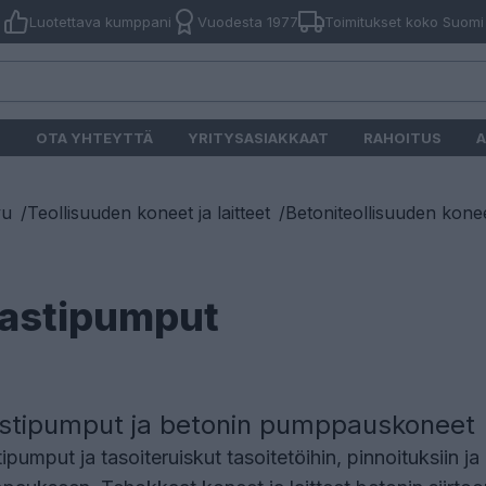
Luotettava kumppani
Vuodesta 1977
Toimitukset koko Suomi
O
OTA YHTEYTTÄ
YRITYSASIAKKAAT
RAHOITUS
A
vu
/
Teollisuuden koneet ja laitteet
/
Betoniteollisuuden koneet
astipumput
stipumput ja betonin pumppauskoneet
ipumput ja tasoiteruiskut tasoitetöihin, pinnoituksiin j