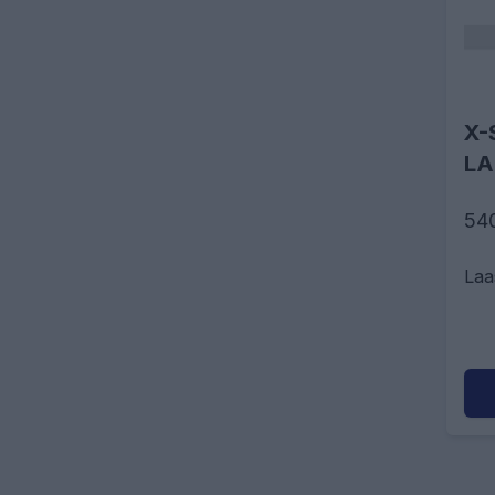
X-
LA
54
Laa