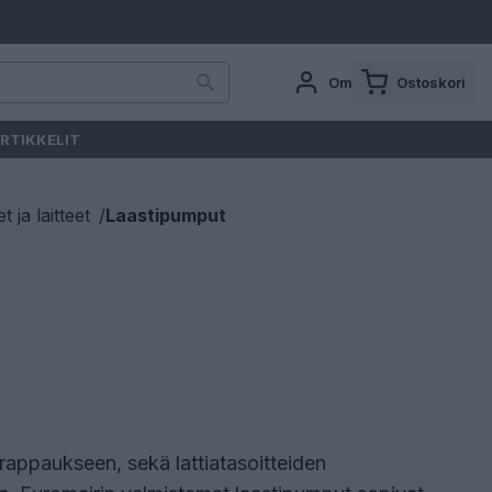
Oma tili
Ostoskori
RTIKKELIT
 ja laitteet
/
Laastipumput
a rappaukseen, sekä lattiatasoitteiden