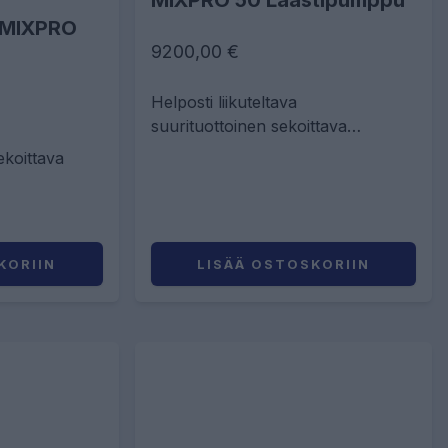
MIXPRO 50 Laastipumppu
 MIXPRO
9200,00 €
Helposti liikuteltava
suurituottoinen sekoittava
laastipumppu
sekoittava
KORIIN
LISÄÄ OSTOSKORIIN