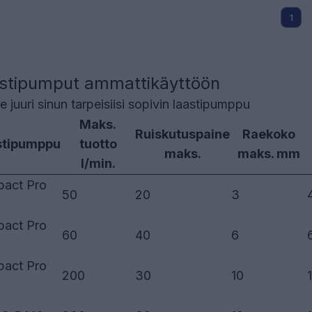
1
stipumput ammattikäyttöön
se juuri sinun tarpeisiisi sopivin laastipumppu
Maks.
Ruiskutuspaine
Raekoko
stipumppu
tuotto
maks.
maks. mm
l/min.
act Pro
50
20
3
act Pro
60
40
6
act Pro
200
30
10