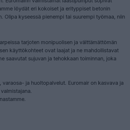
n. Euromairin valmistamat laastipumput sopivat
tamme löydät eri kokoiset ja erityppiset betonin
iin. Olipa kyseessä pienempi tai suurempi työmaa, niin
arpeissa tarjoten monipuolisen ja välttämättömän
sen käyttökohteet ovat laajat ja ne mahdollistavat
mme saavutat sujuvan ja tehokkaan toiminnan, joka
, varaosa- ja huoltopalvelut. Euromair on kasvava ja
n valmistajana.
jonnastamme.