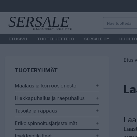
ETUSIVU
TUOTELUETTELO
SERSALE OY
HUOLT
Etusi
TUOTERYHMÄT
Maalaus ja korroosionesto
La
Hiekkapuhallus ja raepuhallus
Tasoite ja rappaus
Laa
Erikoispinnoitusjärjestelmät
Laast
Injektointilaitteet