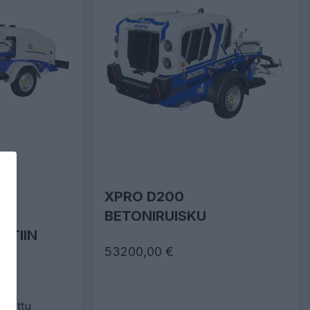
XPRO D200
BETONIRUISKU
NTIIN
53200,00 €
ustettu