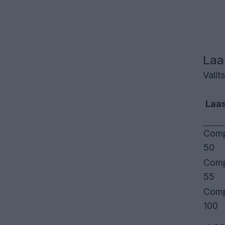
Laa
Valit
Laa
Comp
50
Comp
55
Comp
100