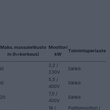
Maks. massaletkusto
Moottori
Toimintaperiaate
m (h=korkeus)
kW
2,2 /
40
Sähkö
230V
5,5 /
60
Sähkö
400V
7,5 /
120
Sähkö
400V
19 /
Polttomoottori /