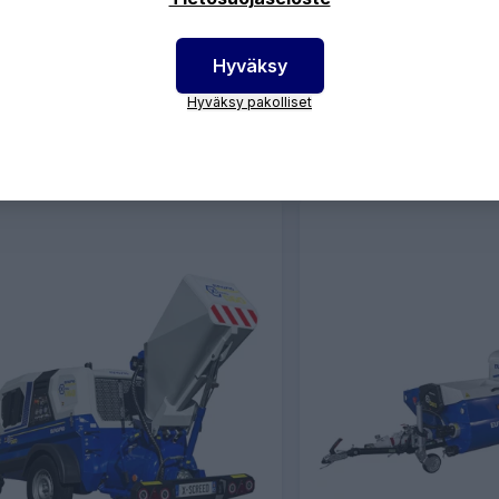
laastipumppu ja
ruiskubetonointilaite
Hyväksy
Hyväksy pakolliset
LISÄÄ OSTOSKORIIN
LISÄÄ OSTOS