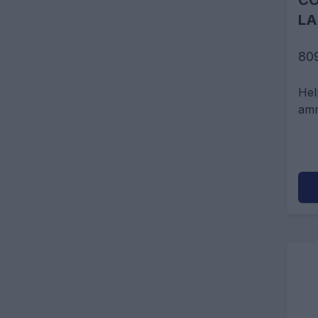
CO
LA
80
Hel
amm