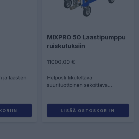
MIXPRO 50 Laastipumppu
ruiskutuksiin
11000,00 €
 ja laastien
Helposti liikuteltava
suurituottoinen sekoittava
laastipumppu ruiskutuksiin
KORIIN
LISÄÄ OSTOSKORIIN