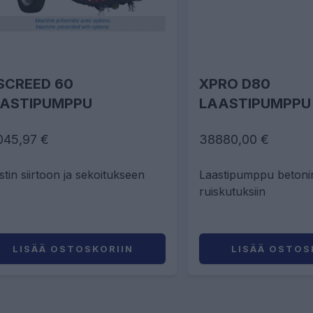
SCREED 60
XPRO D80
ASTIPUMPPU
LAASTIPUMPPU
045,97 €
38880,00 €
stin siirtoon ja sekoitukseen
Laastipumppu betonin
ruiskutuksiin
LISÄÄ OSTOSKORIIN
LISÄÄ OSTOS