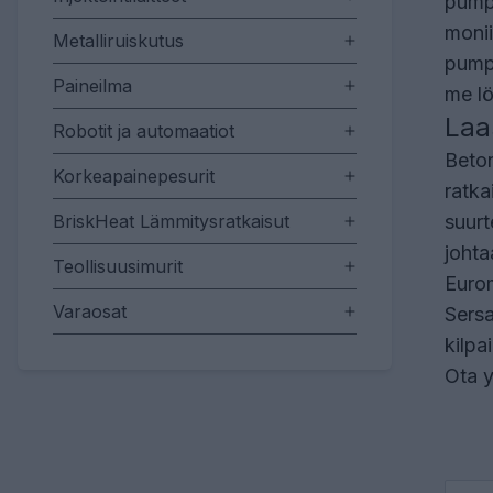
pumpp
monii
Metalliruiskutus
pumpp
Paineilma
me lö
Laa
Robotit ja automaatiot
Beton
Korkeapainepesurit
ratka
BriskHeat Lämmitysratkaisut
suurt
johta
Teollisuusimurit
Eurom
Varaosat
Sersa
kilpa
Ota 