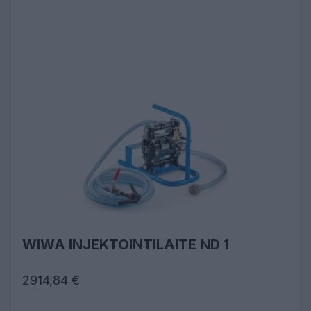
WIWA INJEKTOINTILAITE ND 1
2914,84 €