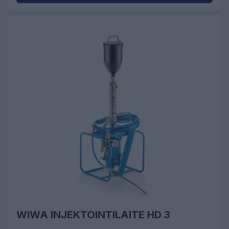
WIWA INJEKTOINTILAITE HD 3