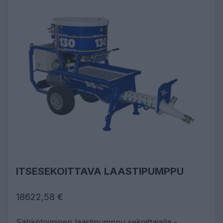
ITSESEKOITTAVA LAASTIPUMPPU
18622,58 €
Sähkötoiminen laastipumppu sekoittajalla -