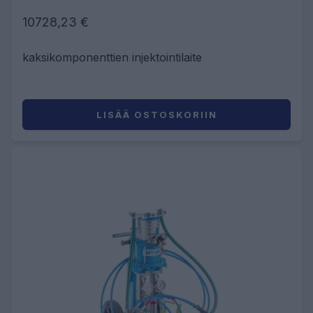
10728,23 €
kaksikomponenttien injektointilaite
LISÄÄ OSTOSKORIIN