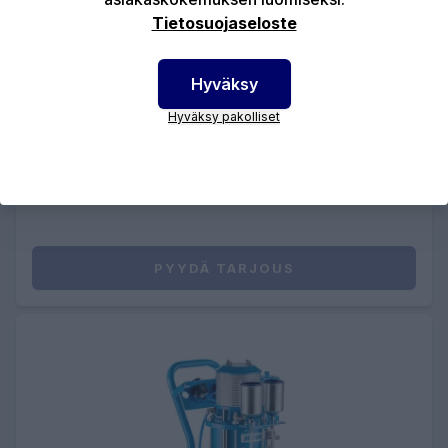
Tietosuojaseloste
Hyväksy
WIWA INJEKTOINTIPUMPPU 2K 333 GX
Hyväksy pakolliset
kaksikomponenttien injektointilaite
PYYDÄ TARJOUS