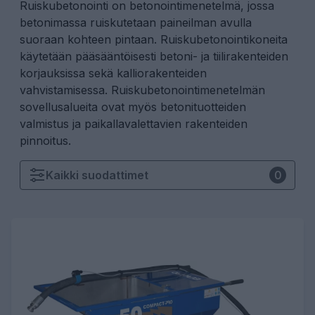
Ruiskubetonointi on betonointimenetelmä, jossa
betonimassa ruiskutetaan paineilman avulla
suoraan kohteen pintaan. Ruiskubetonointikoneita
käytetään pääsääntöisesti betoni- ja tiilirakenteiden
korjauksissa sekä kalliorakenteiden
vahvistamisessa. Ruiskubetonointimenetelmän
sovellusalueita ovat myös betonituotteiden
valmistus ja paikallavalettavien rakenteiden
pinnoitus.
Kaikki
suodattimet
0