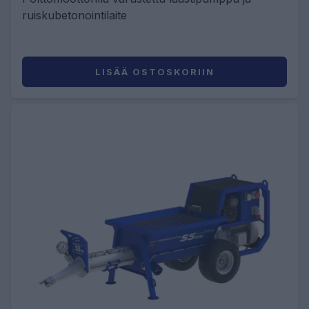
ruiskubetonointilaite
LISÄÄ OSTOSKORIIN