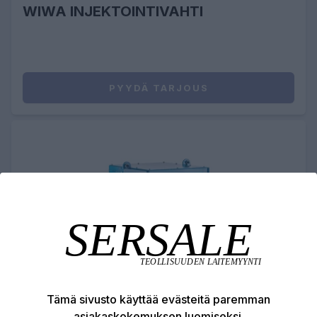
WIWA INJEKTOINTIVAHTI
PYYDÄ TARJOUS
Tämä sivusto käyttää evästeitä paremman
asiakaskokemuksen luomiseksi.