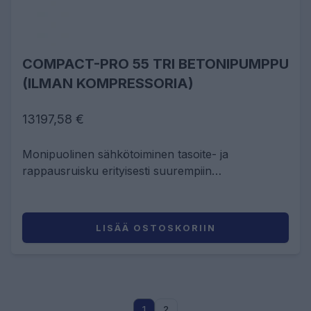
COMPACT-PRO 55 TRI BETONIPUMPPU
(ILMAN KOMPRESSORIA)
13197,58 €
Monipuolinen sähkötoiminen tasoite- ja
rappausruisku erityisesti suurempiin
julkisivukohteisiin.
LISÄÄ OSTOSKORIIN
1
2