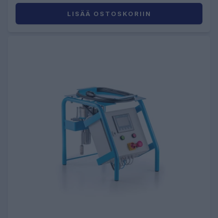
LISÄÄ OSTOSKORIIN