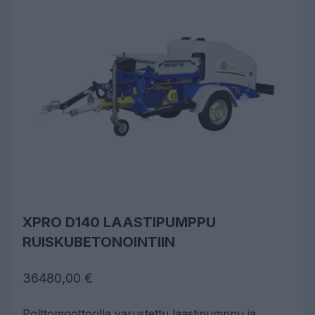
XPRO D140 LAASTIPUMPPU
RUISKUBETONOINTIIN
36480,00 €
Polttomoottorilla varustettu laastipumppu ja