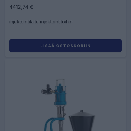
4412,74 €
injektointilaite injektointitöihin
LISÄÄ OSTOSKORIIN