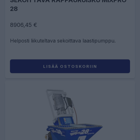
SEKOITTAVA RAPPAURUISKU MIXPRO
28
8906,45 €
Helposti liikuteltava sekoittava laastipumppu.
LISÄÄ OSTOSKORIIN