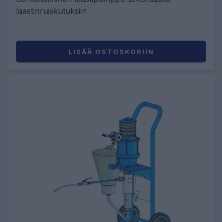
laastinruiskutuksiin
LISÄÄ OSTOSKORIIN