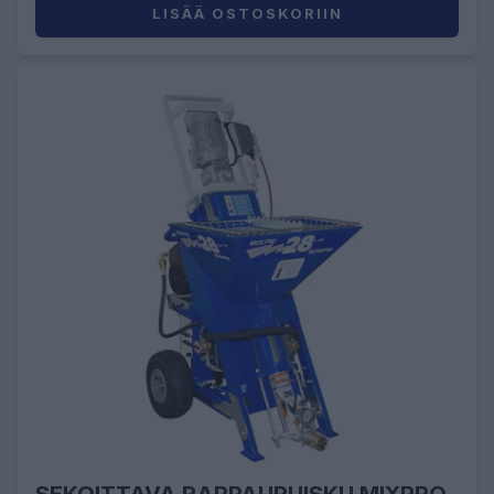
LISÄÄ OSTOSKORIIN