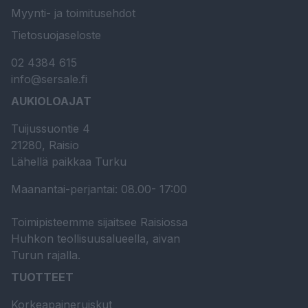
Myynti- ja toimitusehdot
Tietosuojaseloste
02 4384 615
info@sersale.fi
AUKIOLOAJAT
Tuijussuontie 4
21280, Raisio
Lähellä paikkaa Turku
Maanantai-perjantai: 08.00- 17:00
Toimipisteemme sijaitsee Raisiossa
Huhkon teollisuusalueella, aivan
Turun rajalla.
TUOTTEET
Korkeapaineruiskut