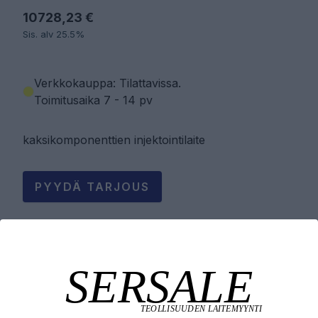
10728,23 €
Sis. alv 25.5%
Verkkokauppa: Tilattavissa
.
Toimitusaika 7 - 14 pv
kaksikomponenttien injektointilaite
PYYDÄ TARJOUS
LISÄÄ OSTOSKORIIN
Tuotekuvaus