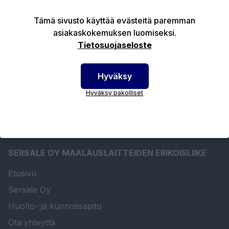
Tämä sivusto käyttää evästeitä paremman
Tekniset edut
asiakaskokemuksen luomiseksi.
Tietosuojaseloste
Ladattavat tiedostot
Hyväksy
Hyväksy pakolliset
SERSALE OY MAALAUSLAITTEIDEN ERIKOISLIIKE
Etusivu
Sersale Oy
Huolto- ja kunnossapito
Ota yhteyttä