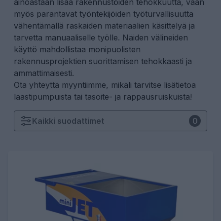
ainoastaan lisää rakennustöiden tehokkuutta, vaan
myös parantavat työntekijöiden työturvallisuutta
vähentämällä raskaiden materiaalien käsittelyä ja
tarvetta manuaaliselle työlle. Näiden välineiden
käyttö mahdollistaa monipuolisten
rakennusprojektien suorittamisen tehokkaasti ja
ammattimaisesti.
Ota yhteyttä myyntiimme
, mikäli tarvitse lisätietoa
laastipumpuista tai tasoite- ja rappausruiskuista!
Kaikki
suodattimet
0