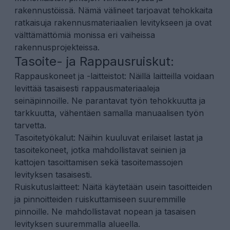
rakennustöissä. Nämä välineet tarjoavat tehokkaita
ratkaisuja rakennusmateriaalien levitykseen ja ovat
välttämättömiä monissa eri vaiheissa
rakennusprojekteissa.
Tasoite- ja Rappausruiskut:
Rappauskoneet ja -laitteistot: Näillä laitteilla voidaan
levittää tasaisesti rappausmateriaaleja
seinäpinnoille. Ne parantavat työn tehokkuutta ja
tarkkuutta, vähentäen samalla manuaalisen työn
tarvetta.
Tasoitetyökalut: Näihin kuuluvat erilaiset lastat ja
tasoitekoneet, jotka mahdollistavat seinien ja
kattojen tasoittamisen sekä tasoitemassojen
levityksen tasaisesti.
Ruiskutuslaitteet: Näitä käytetään usein tasoitteiden
ja pinnoitteiden ruiskuttamiseen suuremmille
pinnoille. Ne mahdollistavat nopean ja tasaisen
levityksen suuremmalla alueella.