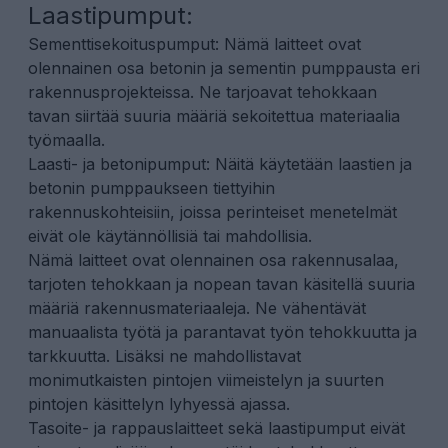
Laastipumput:
Sementtisekoituspumput: Nämä laitteet ovat
olennainen osa betonin ja sementin pumppausta eri
rakennusprojekteissa. Ne tarjoavat tehokkaan
tavan siirtää suuria määriä sekoitettua materiaalia
työmaalla.
Laasti- ja betonipumput: Näitä käytetään laastien ja
betonin pumppaukseen tiettyihin
rakennuskohteisiin, joissa perinteiset menetelmät
eivät ole käytännöllisiä tai mahdollisia.
Nämä laitteet ovat olennainen osa rakennusalaa,
tarjoten tehokkaan ja nopean tavan käsitellä suuria
määriä rakennusmateriaaleja. Ne vähentävät
manuaalista työtä ja parantavat työn tehokkuutta ja
tarkkuutta. Lisäksi ne mahdollistavat
monimutkaisten pintojen viimeistelyn ja suurten
pintojen käsittelyn lyhyessä ajassa.
Tasoite- ja rappauslaitteet sekä laastipumput eivät