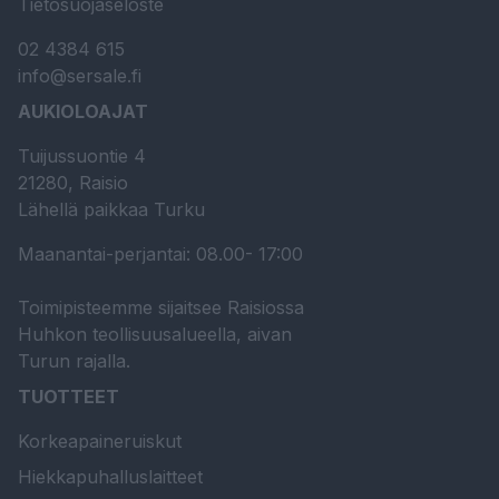
Tietosuojaseloste
02 4384 615
info@sersale.fi
AUKIOLOAJAT
Tuijussuontie 4
21280, Raisio
Lähellä paikkaa Turku
Maanantai-perjantai: 08.00- 17:00
Toimipisteemme sijaitsee Raisiossa
Huhkon teollisuusalueella, aivan
Turun rajalla.
TUOTTEET
Korkeapaineruiskut
Hiekkapuhalluslaitteet