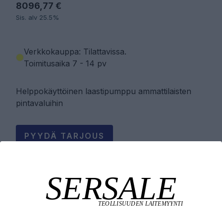
8096,77 €
Sis. alv 25.5%
Verkkokauppa: Tilattavissa
.
Toimitusaika 7 - 14 pv
Helppokäyttöinen laastipumppu ammattilaisten
pintavaluihin
PYYDÄ TARJOUS
LISÄÄ OSTOSKORIIN