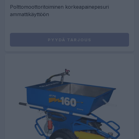
Polttomoottoritoiminen korkeapainepesuri
ammattikäyttöön
PYYDÄ TARJOUS