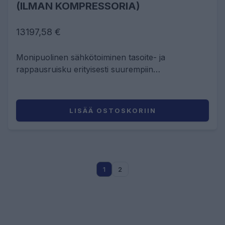
(ILMAN KOMPRESSORIA)
13197,58 €
Monipuolinen sähkötoiminen tasoite- ja
rappausruisku erityisesti suurempiin
julkisivukohteisiin.
LISÄÄ OSTOSKORIIN
1
2