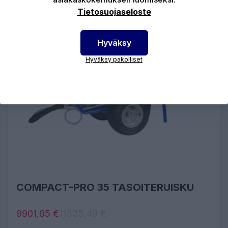
Tietosuojaseloste
Hyväksy
Hyväksy pakolliset
COMPACT-PRO 35 TASOITERUISKU
9901,95 €
11335,49 €