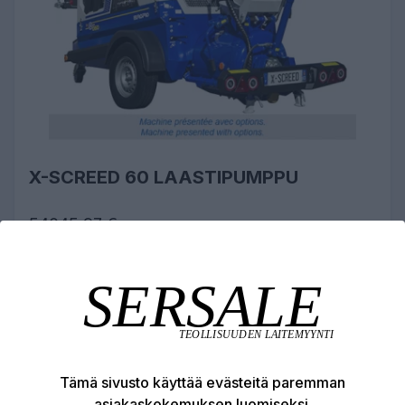
X-SCREED 60 LAASTIPUMPPU
54045,97 €
Laastin siirtoon ja sekoitukseen
LISÄÄ OSTOSKORIIN
Tämä sivusto käyttää evästeitä paremman
asiakaskokemuksen luomiseksi.