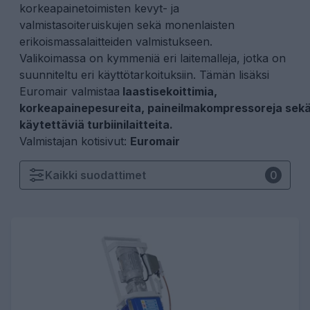
korkeapainetoimisten kevyt- ja
valmistasoiteruiskujen
sekä monenlaisten
erikoismassalaitteiden valmistukseen.
Valikoimassa on kymmeniä eri laitemalleja, jotka on
suunniteltu eri käyttötarkoituksiin. Tämän lisäksi
Euromair valmistaa
laastisekoittimia,
korkeapainepesureita
,
paineilmakompressoreja
sekä
käytettäviä turbiinilaitteita.
Valmistajan kotisivut:
Euromair
Kaikki
suodattimet
0