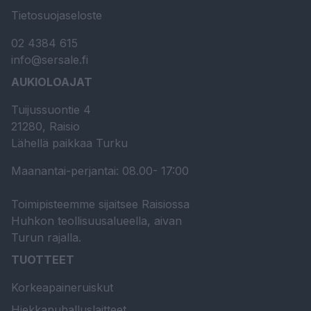
Tietosuojaseloste
02 4384 615
info@sersale.fi
AUKIOLOAJAT
Tuijussuontie 4
21280, Raisio
Lähellä paikkaa Turku
Maanantai-perjantai: 08.00- 17:00
Toimipisteemme sijaitsee Raisiossa
Huhkon teollisuusalueella, aivan
Turun rajalla.
TUOTTEET
Korkeapaineruiskut
Hiekkapuhalluslaitteet