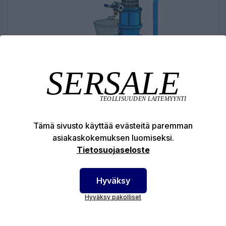
Tämä sivusto käyttää evästeitä paremman
asiakaskokemuksen luomiseksi.
WIWA INJEKTOINTILAITE HD 5
Tietosuojaseloste
4331,77 €
Hyväksy
injektointilaite injektointitöihin
Hyväksy pakolliset