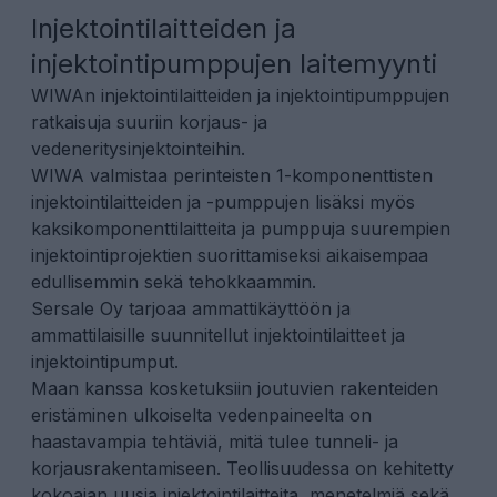
Injektointilaitteiden ja
injektointipumppujen laitemyynti
WIWAn injektointilaitteiden ja injektointipumppujen
ratkaisuja suuriin korjaus- ja
vedeneritysinjektointeihin.
WIWA valmistaa perinteisten 1-komponenttisten
injektointilaitteiden ja -pumppujen lisäksi myös
kaksikomponenttilaitteita ja pumppuja suurempien
injektointiprojektien suorittamiseksi aikaisempaa
edullisemmin sekä tehokkaammin.
Sersale Oy tarjoaa ammattikäyttöön ja
ammattilaisille suunnitellut injektointilaitteet ja
injektointipumput.
Maan kanssa kosketuksiin joutuvien rakenteiden
eristäminen ulkoiselta vedenpaineelta on
haastavampia tehtäviä, mitä tulee tunneli- ja
korjausrakentamiseen. Teollisuudessa on kehitetty
kokoajan uusia injektointilaitteita, menetelmiä sekä