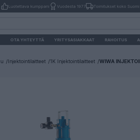
Luotettava kumppani
Vuodesta 1977
Toimitukset koko Suomi
O
OTA YHTEYTTÄ
YRITYSASIAKKAAT
RAHOITUS
A
vu
/
Injektointilaitteet
/
1K Injektointilaitteet
/
WIWA INJEKTOI