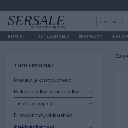
ETUSIVU
TUOTELUETTELO
SERSALE OY
HUOLT
Etusi
TUOTERYHMÄT
Maalaus ja korroosionesto
Hiekkapuhallus ja raepuhallus
Tasoite ja rappaus
Erikoispinnoitusjärjestelmät
Injektointilaitteet