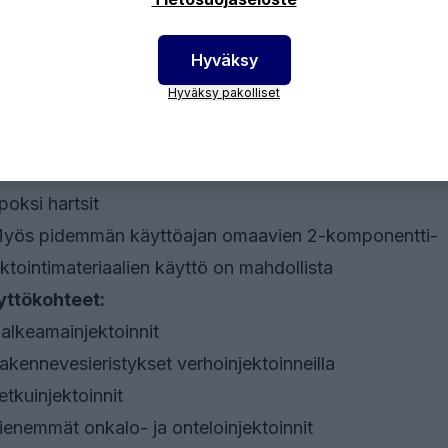
eltuvat injektointiaineet
Hyväksy
UR injektointi vaahdot
Hyväksy pakolliset
PUR yhdistelmävaahdot
UR yhdistelmähartsit
UR hartsit
poksi hartsit
yös pidemmän käyttöajan omaavien 2-komponentti-
ektointimateriaalien käyttö on mahdollista
yttökohteet:
alkeamainjektoinnit
akennevesieristykset verhoinjektoinneilla
etkuinjektoinnit
ienemmät onkalo- ja onteloinjektoinnit