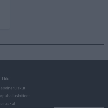
TTEET
apaineruiskut
apuhalluslaitteet
teruiskut