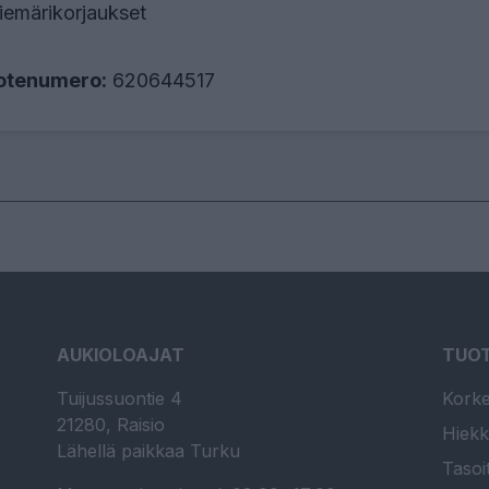
iemärikorjaukset
otenumero:
620644517
AUKIOLOAJAT
TUO
Tuijussuontie 4
Korke
21280, Raisio
Hiekk
Lähellä paikkaa Turku
Tasoi