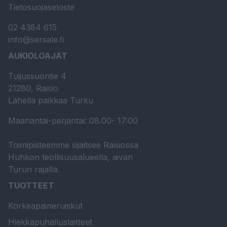
Tietosuojaseloste
02 4384 615
info@sersale.fi
AUKIOLOAJAT
Tuijussuontie 4
21280, Raisio
Lähellä paikkaa Turku
Maanantai-perjantai: 08.00- 17:00
Toimipisteemme sijaitsee Raisiossa
Huhkon teollisuusalueella, aivan
Turun rajalla.
TUOTTEET
Korkeapaineruiskut
Hiekkapuhalluslaitteet