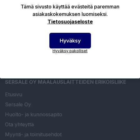
Tekniset edut
Tämä sivusto käyttää evästeitä paremman
asiakaskokemuksen luomiseksi.
Tietosuojaseloste
Ladattavat tiedostot
Hyväksy
Hyväksy pakolliset
SERSALE OY MAALAUSLAITTEIDEN ERIKOISLIIKE
Etusivu
Sersale Oy
Huolto- ja kunnossapito
Ota yhteyttä
Myynti- ja toimitusehdot