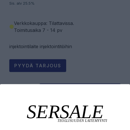
Sis. alv 25.5%
Verkkokauppa: Tilattavissa
.
Toimitusaika 7 - 14 pv
injektointilaite injektointitöihin
PYYDÄ TARJOUS
LISÄÄ OSTOSKORIIN
Tuotekuvaus