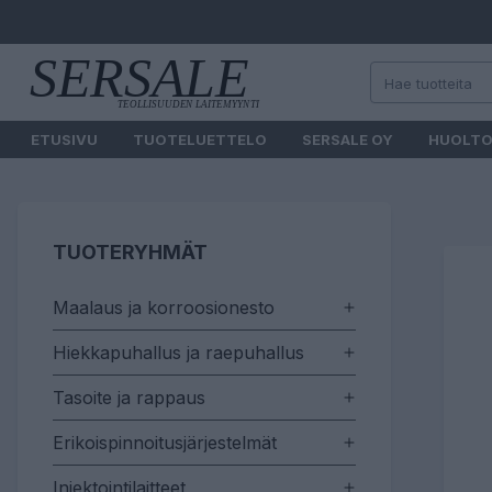
ETUSIVU
TUOTELUETTELO
SERSALE OY
HUOLT
TUOTERYHMÄT
Maalaus ja korroosionesto
Hiekkapuhallus ja raepuhallus
Tasoite ja rappaus
Erikoispinnoitusjärjestelmät
Injektointilaitteet