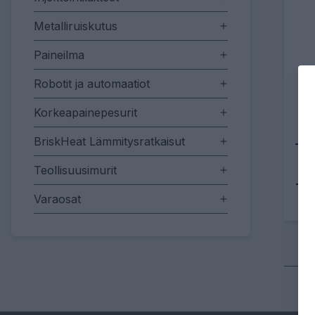
Metalliruiskutus
Paineilma
Robotit ja automaatiot
Korkeapainepesurit
BriskHeat Lämmitysratkaisut
Teollisuusimurit
Tu
Varaosat