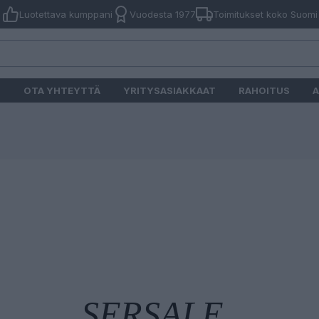
Luotettava kumppani
Vuodesta 1977
Toimitukset koko Suomi
O
OTA YHTEYTTÄ
YRITYSASIAKKAAT
RAHOITUS
A