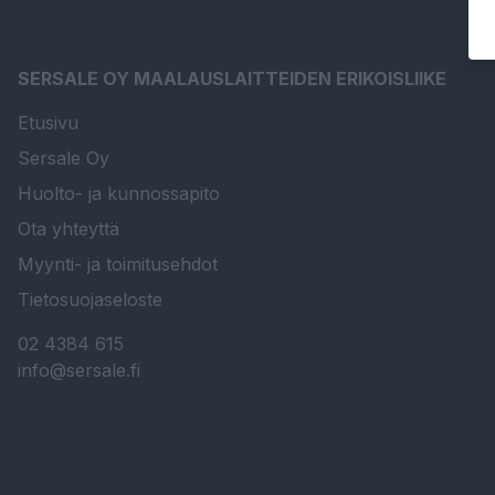
SERSALE OY MAALAUSLAITTEIDEN ERIKOISLIIKE
Etusivu
Sersale Oy
Huolto- ja kunnossapito
Ota yhteyttä
Myynti- ja toimitusehdot
Tietosuojaseloste
02 4384 615
info@sersale.fi