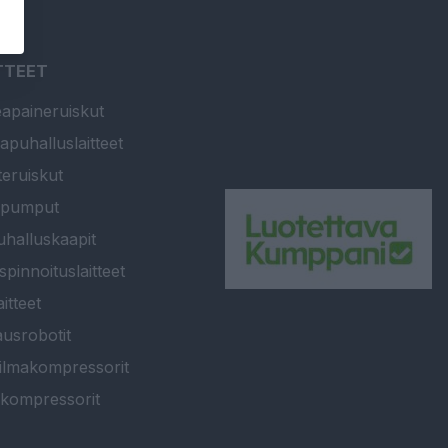
TTEET
apaineruiskut
apuhalluslaitteet
teruiskut
ipumput
halluskaapit
spinnoituslaitteet
itteet
usrobotit
ilmakompressorit
kompressorit