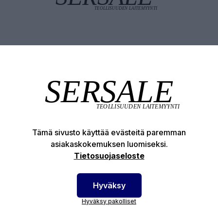
Tuotekuvaus
Tekniset edut
otenumero:
64-PA30-PS
Tämä sivusto käyttää evästeitä paremman
asiakaskokemuksen luomiseksi.
Tietosuojaseloste
Hyväksy
Hyväksy pakolliset