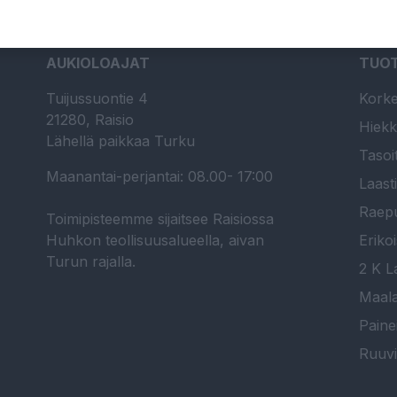
AUKIOLOAJAT
TUO
Tuijussuontie 4
Korke
21280, Raisio
Hiekk
Lähellä paikkaa Turku
Tasoi
Maanantai-perjantai: 08.00- 17:00
Laast
Raepu
Toimipisteemme sijaitsee Raisiossa
Huhkon teollisuusalueella, aivan
Erikoi
Turun rajalla.
2 K La
Maala
Paine
Ruuvi