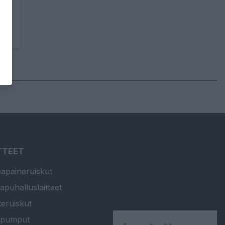
TTEET
apaineruiskut
apuhalluslaitteet
teruiskut
ipumput