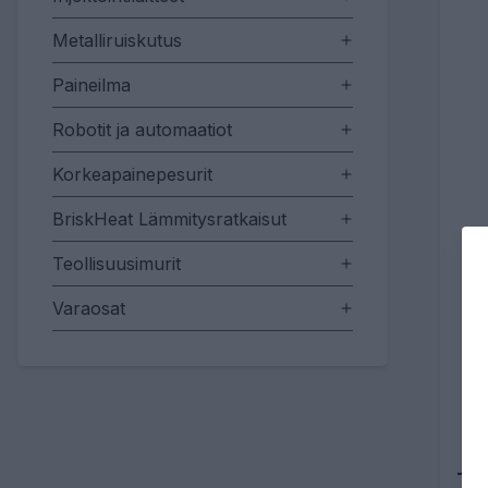
Metalliruiskutus
Paineilma
Robotit ja automaatiot
Korkeapainepesurit
BriskHeat Lämmitysratkaisut
Teollisuusimurit
Varaosat