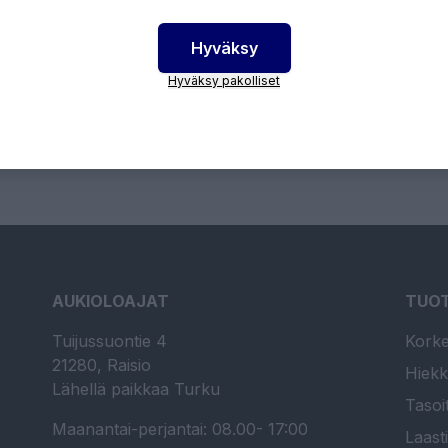
Hyväksy
otenumero:
11037
Hyväksy pakolliset
AUKIOLOAJAT
TUO
Tuijussuontie 4
Korke
21280, Raisio
Hiekk
Lähellä paikkaa Turku
Tasoi
Maanantai-perjantai: 08.00- 17:00
Laast