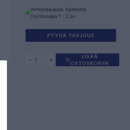
Verkkokauppa: Saatavilla
.
Toimitusaika 1 - 2 pv
PYYDÄ TARJOUS
LISÄÄ
OSTOSKORIIN