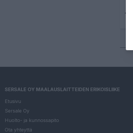
Tu
SERSALE OY MAALAUSLAITTEIDEN ERIKOISLIIKE
Etusivu
Sersale Oy
Huolto- ja kunnossapito
Ota yhteyttä