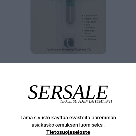
Tämä sivusto käyttää evästeitä paremman
asiakaskokemuksen luomiseksi.
Tuotekuvaus
Tekniset edut
Tietosuojaseloste