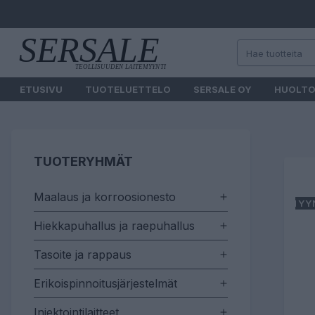
ETUSIVU
TUOTELUETTELO
SERSALE OY
HUOLT
TUOTERYHMÄT
Maalaus ja korroosionesto
MYY
Hiekkapuhallus ja raepuhallus
Tasoite ja rappaus
Erikoispinnoitusjärjestelmät
Injektointilaitteet