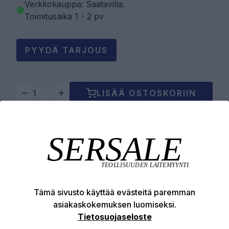
Verkkokauppa: Saatavilla
.
Toimitusaika 1 - 2 pv
PYYDÄ TARJOUS
LISÄÄ OSTOSKORIIN
Tuotekuvaus
Tekniset edut
Tämä sivusto käyttää evästeitä paremman
asiakaskokemuksen luomiseksi.
Tietosuojaseloste