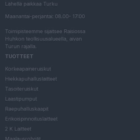
Lähellä paikkaa Turku
Maanantai-perjantai: 08.00- 17:00
Toimipisteemme sijaitsee Raisiossa
Huhkon teollisuusalueella, aivan
Turun rajalla.
TUOTTEET
Korkeapaineruiskut
Hiekkapuhalluslaitteet
Tasoiteruiskut
Laastipumput
Raepuhalluskaapit
Erikoispinnoituslaitteet
2 K Laitteet
Maalausrobotit