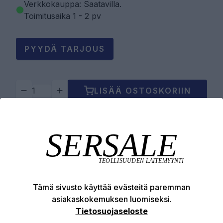
Verkkokauppa: Saatavilla
.
Toimitusaika 1 - 2 pv
PYYDÄ TARJOUS
LISÄÄ OSTOSKORIIN
Tuotekuvaus
Tekniset edut
Tämä sivusto käyttää evästeitä paremman
asiakaskokemuksen luomiseksi.
Tietosuojaseloste