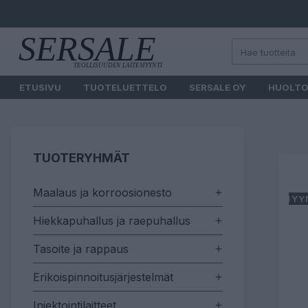
ETUSIVU
TUOTELUETTELO
SERSALE OY
HUOLT
TUOTERYHMÄT
Maalaus ja korroosionesto
MYY
Hiekkapuhallus ja raepuhallus
Tasoite ja rappaus
Erikoispinnoitusjärjestelmät
Injektointilaitteet