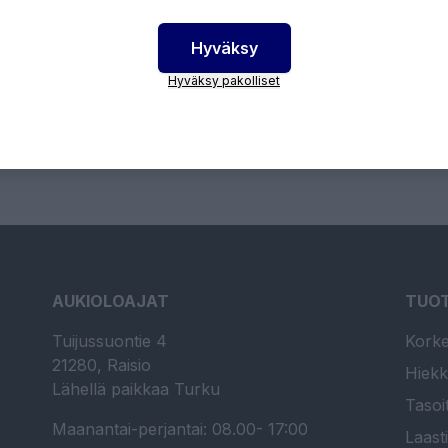
Hyväksy
otenumero:
11053
Hyväksy pakolliset
AUKIOLOAJAT
TUO
Tuijussuontie 4
Korke
21280, Raisio
Hiekk
Lähellä paikkaa Turku
Tasoi
Maanantai-perjantai: 08.00- 17:00
Laast