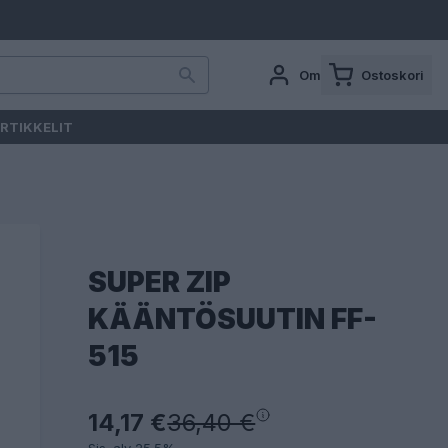
Oma tili
Ostoskori
RTIKKELIT
SUPER ZIP
KÄÄNTÖSUUTIN FF-
515
14,17 €
36,40 €