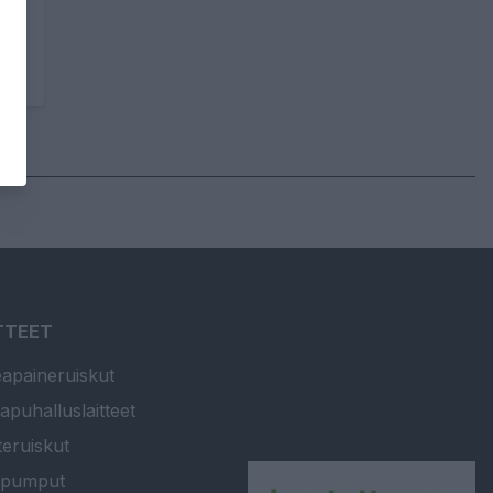
TTEET
apaineruiskut
apuhalluslaitteet
teruiskut
ipumput