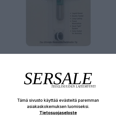
Tämä sivusto käyttää evästeitä paremman
asiakaskokemuksen luomiseksi.
Tuotekuvaus
Tekniset edut
Tietosuojaseloste