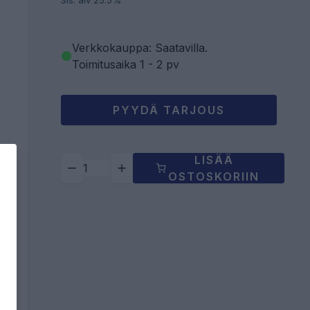
Sis. alv 25.5%
Verkkokauppa: Saatavilla
.
Toimitusaika 1 - 2 pv
PYYDÄ TARJOUS
LISÄÄ
OSTOSKORIIN