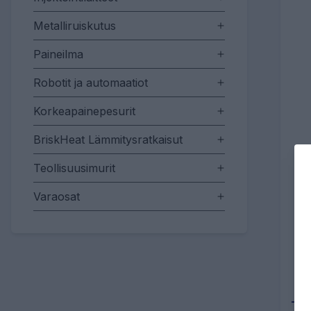
Metalliruiskutus
Paineilma
Robotit ja automaatiot
Korkeapainepesurit
BriskHeat Lämmitysratkaisut
Teollisuusimurit
Varaosat