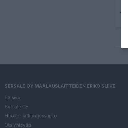
Tu
SERSALE OY MAALAUSLAITTEIDEN ERIKOISLIIKE
Etusivu
Sersale Oy
Huolto- ja kunnossapito
Ota yhteyttä