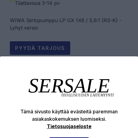
Tilattavissa 3-14 pv
WIWA Siirtopumppu LP GX 146 / 5,6:1 (RS-K) -
Lyhyt versio
PYYDÄ TARJOUS
Tuotekuvaus
Tekniset edut
Tämä sivusto käyttää evästeitä paremman
asiakaskokemuksen luomiseksi.
Tietosuojaseloste