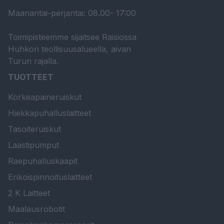
Maanantai-perjantai: 08.00- 17:00
Toimipisteemme sijaitsee Raisiossa
Huhkon teollisuusalueella, aivan
Turun rajalla.
TUOTTEET
Korkeapaineruiskut
Hiekkapuhalluslaitteet
Tasoiteruiskut
Laastipumput
Raepuhalluskaapit
Erikoispinnoituslaitteet
2 K Laitteet
Maalausrobotit