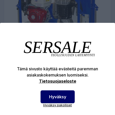
Tämä sivusto käyttää evästeitä paremman
EUROPRO 100 TH POLTTOMOOTTORI
asiakaskokemuksen luomiseksi.
KOMPRESSORI
Tietosuojaseloste
6891,37 €
Hyväksy
Polttomoottoritoiminen paineilmakompressori
Hyväksy pakolliset