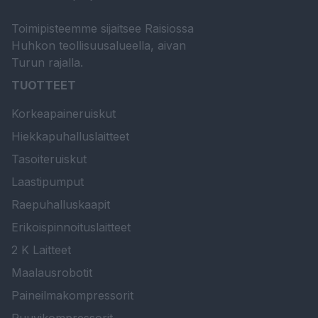
Toimipisteemme sijaitsee Raisiossa
Huhkon teollisuusalueella, aivan
Turun rajalla.
TUOTTEET
Korkeapaineruiskut
Hiekkapuhalluslaitteet
Tasoiteruiskut
Laastipumput
Raepuhalluskaapit
Erikoispinnoituslaitteet
2 K Laitteet
Maalausrobotit
Paineilmakompressorit