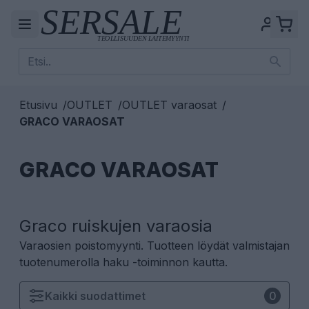
Etusivu
/
OUTLET
/
OUTLET varaosat
/
GRACO VARAOSAT
GRACO VARAOSAT
Graco ruiskujen varaosia
Varaosien poistomyynti. Tuotteen löydät valmistajan
tuotenumerolla haku -toiminnon kautta.
Kaikki
suodattimet
0