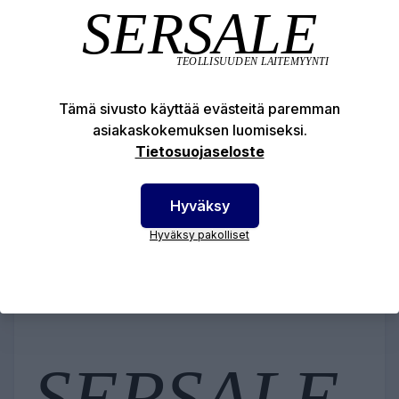
KORJAUSSARJA (VANHA) HYDRA-
CAT 5 - 218-138
Tämä sivusto käyttää evästeitä paremman
416,03 €
asiakaskokemuksen luomiseksi.
Tietosuojaseloste
LISÄÄ OSTOSKORIIN
Hyväksy
Hyväksy pakolliset