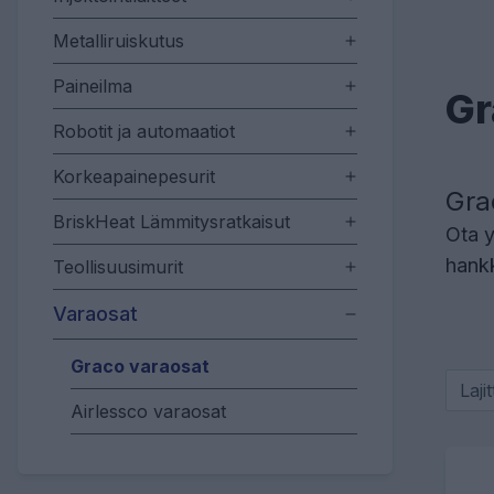
Metalliruiskutus
Paineilma
Gr
Robotit ja automaatiot
Korkeapainepesurit
Gra
BriskHeat Lämmitysratkaisut
Ota 
hankk
Teollisuusimurit
Varaosat
Graco varaosat
Laji
Airlessco varaosat