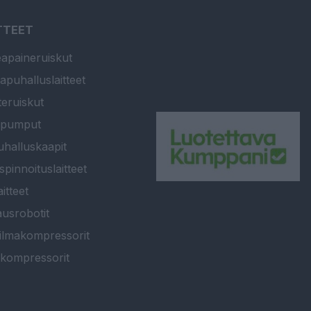
TTEET
apaineruiskut
apuhalluslaitteet
teruiskut
ipumput
halluskaapit
spinnoituslaitteet
itteet
usrobotit
ilmakompressorit
kompressorit