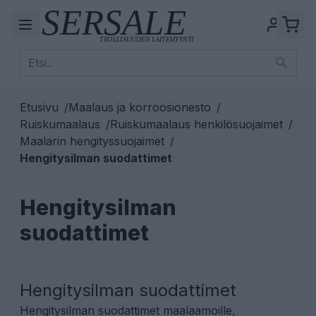
Etusivu
/
Maalaus ja korroosionesto
/
Ruiskumaalaus
/
Ruiskumaalaus henkilösuojaimet
/
Maalarin hengityssuojaimet
/
Hengitysilman suodattimet
Hengitysilman
suodattimet
Hengitysilman suodattimet
Hengitysilman suodattimet maalaamoille,