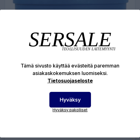
Tämä sivusto käyttää evästeitä paremman
asiakaskokemuksen luomiseksi.
Tietosuojaseloste
KAASUNSUODATIN 200 A2 - EN148-1 -
4KPL
Hyväksy
49,80 €
Hyväksy pakolliset
Suodatinpakkaus, jossa suodattimet universaalilla
EN 148-1-kierteellä