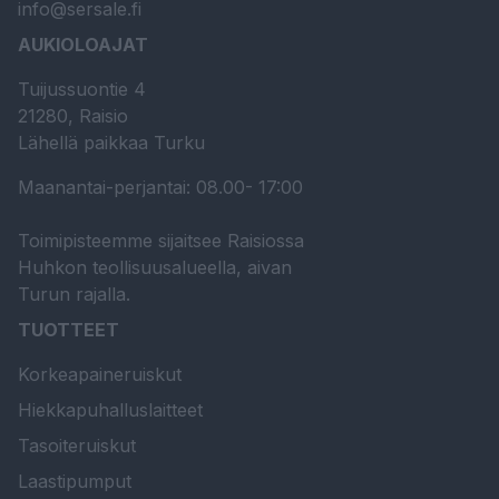
info@sersale.fi
AUKIOLOAJAT
Tuijussuontie 4
21280, Raisio
Lähellä paikkaa Turku
Maanantai-perjantai: 08.00- 17:00
Toimipisteemme sijaitsee Raisiossa
Huhkon teollisuusalueella, aivan
Turun rajalla.
TUOTTEET
Korkeapaineruiskut
Hiekkapuhalluslaitteet
Tasoiteruiskut
Laastipumput