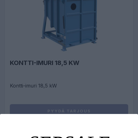
KONTTI-IMURI 18,5 KW
Kontti-imuri 18,5 kW
PYYDÄ TARJOUS