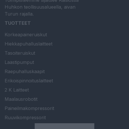
Toimipisteemme sijaitsee Raisiossa
Huhkon teollisuusalueella, aivan
Turun rajalla.
TUOTTEET
Korkeapaineruiskut
Hiekkapuhalluslaitteet
Tasoiteruiskut
Laastipumput
Raepuhalluskaapit
Erikoispinnoituslaitteet
2 K Laitteet
Maalausrobotit
Paineilmakompressorit
Ruuvikompressorit