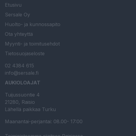
Etusivu
Sersale Oy
Huolto- ja kunnossapito
Ota yhteyttä
Myynti- ja toimitusehdot
Tietosuojaseloste
02 4384 615
info@sersale.fi
AUKIOLOAJAT
Tuijussuontie 4
21280, Raisio
Lähellä paikkaa Turku
Maanantai-perjantai: 08.00- 17:00