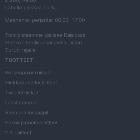
21280, Raisio
Lähellä paikkaa Turku
Maanantai-perjantai: 08.00- 17:00
Toimipisteemme sijaitsee Raisiossa
Huhkon teollisuusalueella, aivan
Turun rajalla.
TUOTTEET
Korkeapaineruiskut
Hiekkapuhalluslaitteet
Tasoiteruiskut
Laastipumput
Raepuhalluskaapit
Erikoispinnoituslaitteet
2 K Laitteet