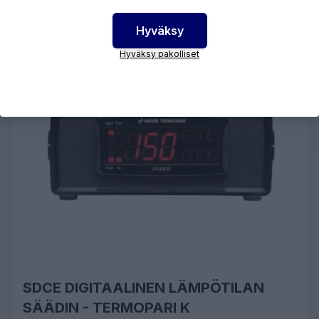
Hyväksy
Hyväksy pakolliset
SDCE DIGITAALINEN LÄMPÖTILAN
SÄÄDIN - TERMOPARI K