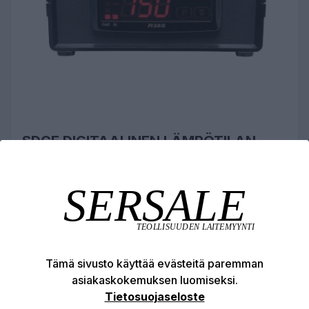
SDCE DIGITAALINEN LÄMPÖTILAN
SÄÄDIN
544,51 €
Briskheat digitaalinen lämpötilansäädin
Tämä sivusto käyttää evästeitä paremman
asiakaskokemuksen luomiseksi.
LISÄÄ OSTOSKORIIN
Tietosuojaseloste