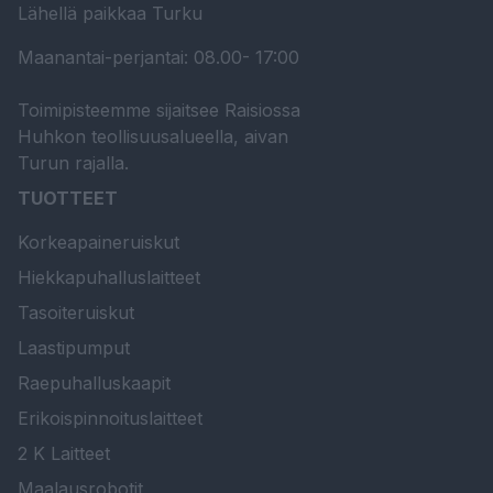
Lähellä paikkaa Turku
Maanantai-perjantai: 08.00- 17:00
Toimipisteemme sijaitsee Raisiossa
Huhkon teollisuusalueella, aivan
Turun rajalla.
TUOTTEET
Korkeapaineruiskut
Hiekkapuhalluslaitteet
Tasoiteruiskut
Laastipumput
Raepuhalluskaapit
Erikoispinnoituslaitteet
2 K Laitteet
Maalausrobotit