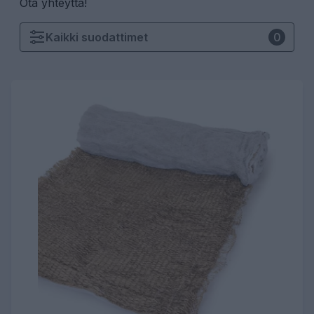
Ota yhteyttä!
Kaikki
suodattimet
0