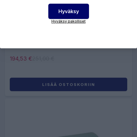
Hyväksy
Hyväksy pakolliset
VÄRILOUKKU SUODATIN KANGAS
1,5X20 M
194,53 €
251,00 €
LISÄÄ OSTOSKORIIN