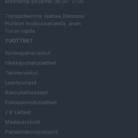
Maanantai-perjantai: 08.00- 17:00
Toimipisteemme sijaitsee Raisiossa
Huhkon teollisuusalueella, aivan
Turun rajalla.
TUOTTEET
Korkeapaineruiskut
Hiekkapuhalluslaitteet
Tasoiteruiskut
Laastipumput
Raepuhalluskaapit
Erikoispinnoituslaitteet
2 K Laitteet
Maalausrobotit
Paineilmakompressorit