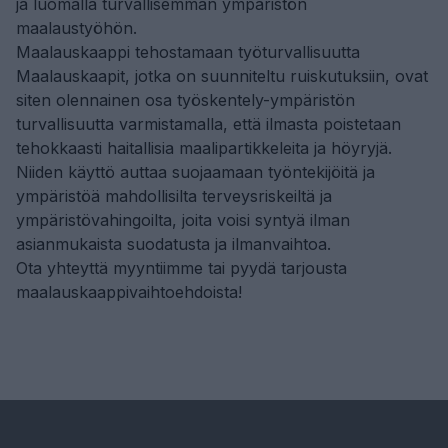
ja luomalla turvallisemman ympäristön
maalaustyöhön.
Maalauskaappi tehostamaan työturvallisuutta
Maalauskaapit, jotka on suunniteltu ruiskutuksiin, ovat
siten olennainen osa työskentely-ympäristön
turvallisuutta varmistamalla, että ilmasta poistetaan
tehokkaasti haitallisia maalipartikkeleita ja höyryjä.
Niiden käyttö auttaa suojaamaan työntekijöitä ja
ympäristöä mahdollisilta terveysriskeiltä ja
ympäristövahingoilta, joita voisi syntyä ilman
asianmukaista suodatusta ja ilmanvaihtoa.
Ota yhteyttä myyntiimme
tai pyydä tarjousta
maalauskaappivaihtoehdoista!