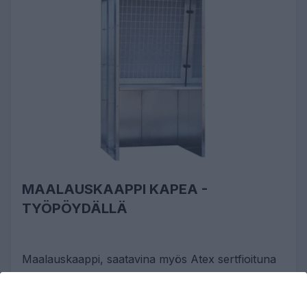
MAALAUSKAAPPI KAPEA -
TYÖPÖYDÄLLÄ
Maalauskaappi, saatavina myös Atex sertfioituna