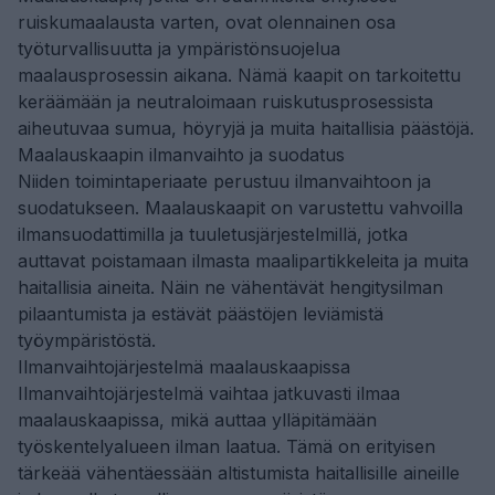
ruiskumaalausta varten, ovat olennainen osa
työturvallisuutta ja ympäristönsuojelua
maalausprosessin aikana. Nämä kaapit on tarkoitettu
keräämään ja neutraloimaan ruiskutusprosessista
aiheutuvaa sumua, höyryjä ja muita haitallisia päästöjä.
Maalauskaapin ilmanvaihto ja suodatus
Niiden toimintaperiaate perustuu ilmanvaihtoon ja
suodatukseen. Maalauskaapit on varustettu vahvoilla
ilmansuodattimilla ja tuuletusjärjestelmillä, jotka
auttavat poistamaan ilmasta maalipartikkeleita ja muita
haitallisia aineita. Näin ne vähentävät hengitysilman
pilaantumista ja estävät päästöjen leviämistä
työympäristöstä.
Ilmanvaihtojärjestelmä maalauskaapissa
Ilmanvaihtojärjestelmä vaihtaa jatkuvasti ilmaa
maalauskaapissa, mikä auttaa ylläpitämään
työskentelyalueen ilman laatua. Tämä on erityisen
tärkeää vähentäessään altistumista haitallisille aineille