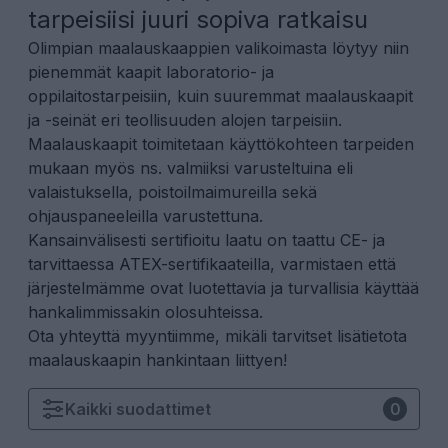
tarpeisiisi juuri sopiva ratkaisu
Olimpian maalauskaappien valikoimasta löytyy niin
pienemmät kaapit laboratorio- ja
oppilaitostarpeisiin, kuin suuremmat maalauskaapit
ja -seinät eri teollisuuden alojen tarpeisiin.
Maalauskaapit toimitetaan käyttökohteen tarpeiden
mukaan myös ns. valmiiksi varusteltuina eli
valaistuksella, poistoilmaimureilla sekä
ohjauspaneeleilla varustettuna.
Kansainvälisesti sertifioitu laatu on taattu CE- ja
tarvittaessa ATEX-sertifikaateilla, varmistaen että
järjestelmämme ovat luotettavia ja turvallisia käyttää
hankalimmissakin olosuhteissa.
Ota yhteyttä myyntiimme
, mikäli tarvitset lisätietota
maalauskaapin hankintaan liittyen!
Kaikki
suodattimet
0