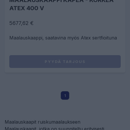
MAALAUSKAAPPI KAPEA - KORKEA
ATEX 400 V
5677,62 €
Maalauskaappi, saatavina myös Atex sertfioituna
PYYDÄ TARJOUS
1
Maalauskaapit ruiskumaalaukseen
Maalauskaapit, jotka on suunniteltu erityisesti