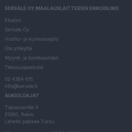
SERSALE OY MAALAUSLAITTEIDEN ERIKOISLIIKE
Etusivu
Sersale Oy
Huolto- ja kunnossapito
Ota yhteyttä
Myynti- ja toimitusehdot
Tietosuojaseloste
02 4384 615
info@sersale.fi
AUKIOLOAJAT
Tuijussuontie 4
21280, Raisio
Lähellä paikkaa Turku