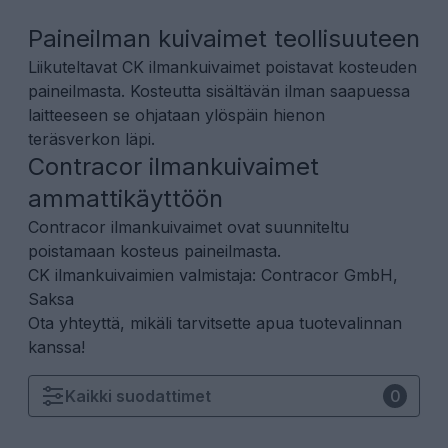
Paineilman kuivaimet teollisuuteen
Liikuteltavat CK ilmankuivaimet poistavat kosteuden
paineilmasta. Kosteutta sisältävän ilman saapuessa
laitteeseen se ohjataan ylöspäin hienon
teräsverkon läpi.
Contracor ilmankuivaimet
ammattikäyttöön
Contracor ilmankuivaimet ovat suunniteltu
poistamaan kosteus paineilmasta.
CK ilmankuivaimien valmistaja: Contracor GmbH,
Saksa
Ota yhteyttä, mikäli tarvitsette apua tuotevalinnan
kanssa!
Kaikki
suodattimet
0