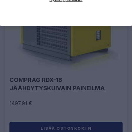
COMPRAG RDX-18
JÄÄHDYTYSKUIVAIN PAINEILMA
1497,91 €
LISÄÄ OSTOSKORIIN