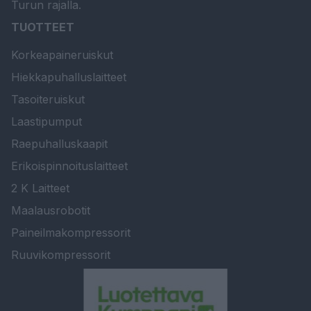
Turun rajalla.
TUOTTEET
Korkeapaineruiskut
Hiekkapuhalluslaitteet
Tasoiteruiskut
Laastipumput
Raepuhalluskaapit
Erikoispinnoituslaitteet
2 K Laitteet
Maalausrobotit
Paineilmakompressorit
Ruuvikompressorit