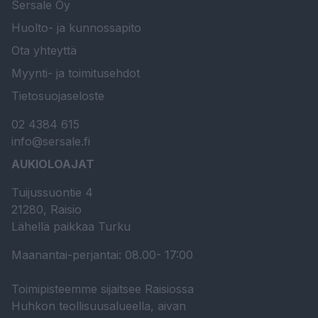
Sersale Oy
Huolto- ja kunnossapito
Ota yhteyttä
Myynti- ja toimitusehdot
Tietosuojaseloste
02 4384 615
info@sersale.fi
AUKIOLOAJAT
Tuijussuontie 4
21280, Raisio
Lähellä paikkaa Turku
Maanantai-perjantai: 08.00- 17:00
Toimipisteemme sijaitsee Raisiossa
Huhkon teollisuusalueella, aivan