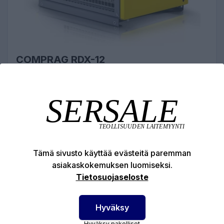
COMPRAG RDX-12
JÄÄHDYTYSKUIVAIN PAINEILMA
1315,73 €
LISÄÄ OSTOSKORIIN
Tämä sivusto käyttää evästeitä paremman
asiakaskokemuksen luomiseksi.
Tietosuojaseloste
Hyväksy
Hyväksy pakolliset