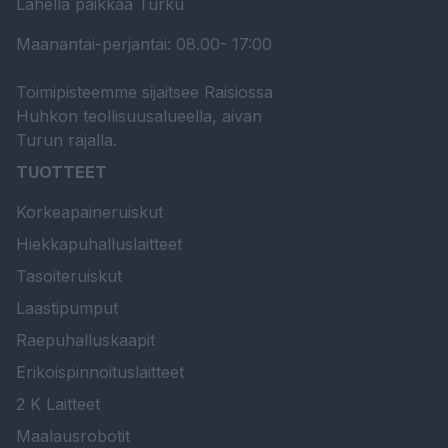
Lähellä paikkaa Turku
Maanantai-perjantai: 08.00- 17:00
Toimipisteemme sijaitsee Raisiossa
Huhkon teollisuusalueella, aivan
Turun rajalla.
TUOTTEET
Korkeapaineruiskut
Hiekkapuhalluslaitteet
Tasoiteruiskut
Laastipumput
Raepuhalluskaapit
Erikoispinnoituslaitteet
2 K Laitteet
Maalausrobotit