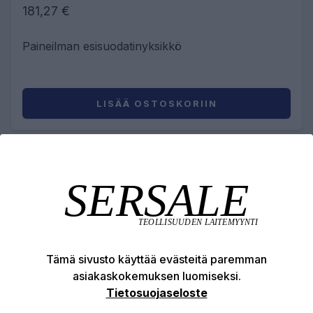
181,27 €
Paineilman esisuodatinyksikkö
LISÄÄ OSTOSKORIIN
1
Tämä sivusto käyttää evästeitä paremman
asiakaskokemuksen luomiseksi.
Tietosuojaseloste