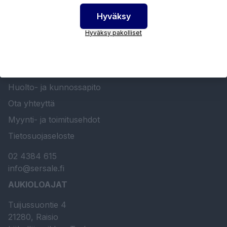
Hyväksy
Hyväksy pakolliset
SERSALE OY MAALAUSLAITTEIDEN ERIKOISLIIKE
Etusivu
Sersale Oy
Huolto- ja kunnossapito
Ota yhteyttä
Myynti- ja toimitusehdot
Tietosuojaseloste
02 4384 615
info@sersale.fi
AUKIOLOAJAT
Tuijussuontie 4
21280, Raisio