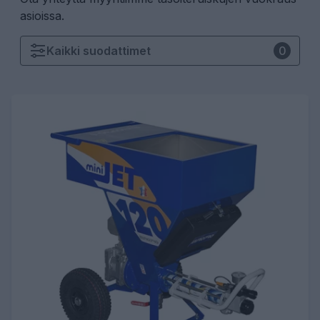
asioissa.
Kaikki
suodattimet
0