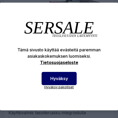
Tämä sivusto käyttää evästeitä paremman
asiakaskokemuksen luomiseksi.
Tietosuojaseloste
VUOKRAA TASOITERUISKU
Hyväksy
COMPACT-PRO 15
Hyväksy pakolliset
150,60 €
Käyttövalmis tasoiteruisku integroidulla