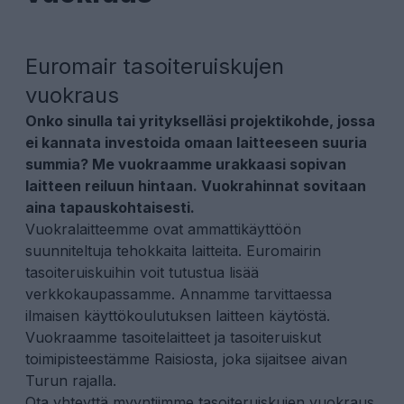
Euromair tasoiteruiskujen
vuokraus
Onko sinulla tai yritykselläsi projektikohde, jossa
ei kannata investoida omaan laitteeseen suuria
summia? Me vuokraamme urakkaasi sopivan
laitteen reiluun hintaan. Vuokrahinnat sovitaan
aina tapauskohtaisesti.
Vuokralaitteemme ovat ammattikäyttöön
suunniteltuja tehokkaita laitteita.
Euromairin
tasoiteruiskuihin
voit tutustua lisää
verkkokaupassamme. Annamme tarvittaessa
ilmaisen käyttökoulutuksen laitteen käytöstä.
Vuokraamme tasoitelaitteet ja tasoiteruiskut
toimipisteestämme Raisiosta, joka sijaitsee aivan
Turun rajalla.
Ota yhteyttä myyntiimme
tasoiteruiskujen vuokraus