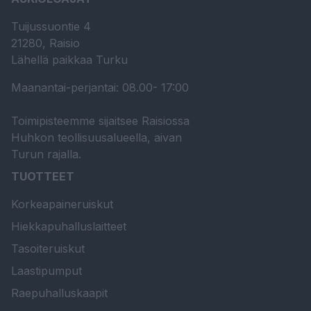
Tuijussuontie 4
21280, Raisio
Lähellä paikkaa Turku
Maanantai-perjantai: 08.00- 17:00
Toimipisteemme sijaitsee Raisiossa
Huhkon teollisuusalueella, aivan
Turun rajalla.
TUOTTEET
Korkeapaineruiskut
Hiekkapuhalluslaitteet
Tasoiteruiskut
Laastipumput
Raepuhalluskaapit