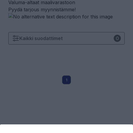
Valuma-altaat maalivarastoon
Pyydä tarjous myynnistämme!
Kaikki
suodattimet
0
1