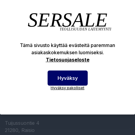
SERSALE OY MAALAUSLAITTEIDEN ERIKOISLIIKE
Etusivu
Sersale Oy
Tämä sivusto käyttää evästeitä paremman
asiakaskokemuksen luomiseksi.
Huolto- ja kunnossapito
Tietosuojaseloste
Ota yhteyttä
Myynti- ja toimitusehdot
Hyväksy
Tietosuojaseloste
Hyväksy pakolliset
02 4384 615
info@sersale.fi
AUKIOLOAJAT
Tuijussuontie 4
21280, Raisio