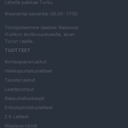
Lähellä paikkaa Turku
Maanantai-perjantai: 08.00- 17:00
Toimipisteemme sijaitsee Raisiossa
Huhkon teollisuusalueella, aivan
Turun rajalla.
TUOTTEET
Korkeapaineruiskut
Hiekkapuhalluslaitteet
Tasoiteruiskut
Laastipumput
Raepuhalluskaapit
Erikoispinnoituslaitteet
2 K Laitteet
Maalausrobotit