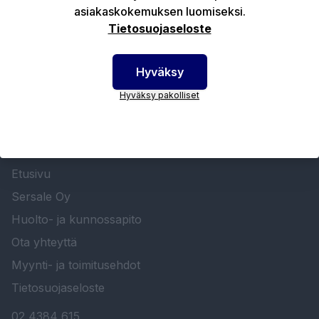
asiakaskokemuksen luomiseksi.
Tekniset edut
Tietosuojaseloste
Hyväksy
Hyväksy pakolliset
SERSALE OY MAALAUSLAITTEIDEN ERIKOISLIIKE
Etusivu
Sersale Oy
Huolto- ja kunnossapito
Ota yhteyttä
Myynti- ja toimitusehdot
Tietosuojaseloste
02 4384 615