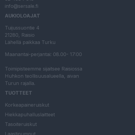
info@sersale.fi
AUKIOLOAJAT
Tuijussuontie 4
21280, Raisio
Lähellä paikkaa Turku
Maanantai-perjantai: 08.00- 17:00
Toimipisteemme sijaitsee Raisiossa
Huhkon teollisuusalueella, aivan
Turun rajalla.
TUOTTEET
Korkeapaineruiskut
Hiekkapuhalluslaitteet
Tasoiteruiskut
Laastipumput