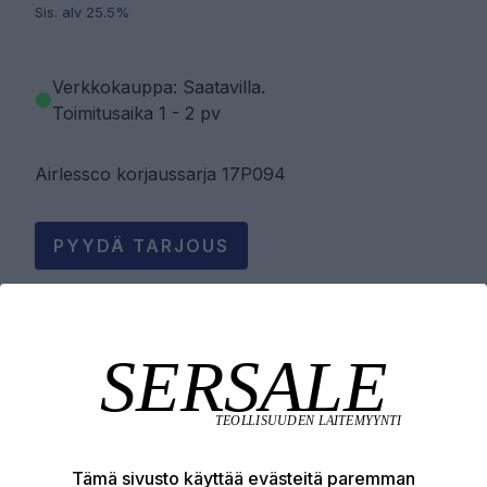
Sis. alv 25.5%
Verkkokauppa: Saatavilla
.
Toimitusaika 1 - 2 pv
Airlessco korjaussarja 17P094
PYYDÄ TARJOUS
LISÄÄ OSTOSKORIIN
Tuotekuvaus
Tämä sivusto käyttää evästeitä paremman