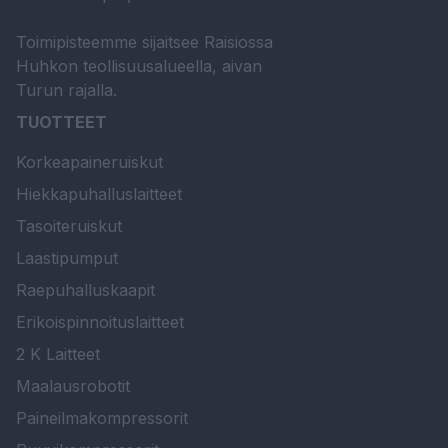
Toimipisteemme sijaitsee Raisiossa
Huhkon teollisuusalueella, aivan
Turun rajalla.
TUOTTEET
Korkeapaineruiskut
Hiekkapuhalluslaitteet
Tasoiteruiskut
Laastipumput
Raepuhalluskaapit
Erikoispinnoituslaitteet
2 K Laitteet
Maalausrobotit
Paineilmakompressorit