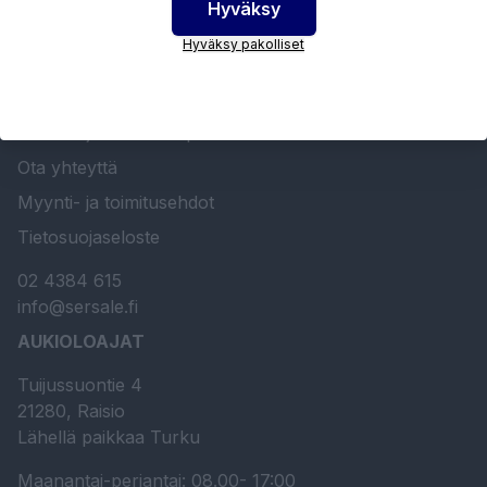
Hyväksy
SERSALE OY MAALAUSLAITTEIDEN ERIKOISLIIKE
Hyväksy pakolliset
Etusivu
Sersale Oy
Huolto- ja kunnossapito
Ota yhteyttä
Myynti- ja toimitusehdot
Tietosuojaseloste
02 4384 615
info@sersale.fi
AUKIOLOAJAT
Tuijussuontie 4
21280, Raisio
Lähellä paikkaa Turku
Maanantai-perjantai: 08.00- 17:00