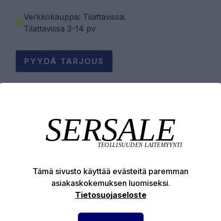
Verkkokauppa: Tilattavissa
.
Tilattavissa 3-14 pv
PYYDÄ TARJOUS
Tuotekuvaus
Tekniset edut
Tämä sivusto käyttää evästeitä paremman
asiakaskokemuksen luomiseksi.
Tietosuojaseloste