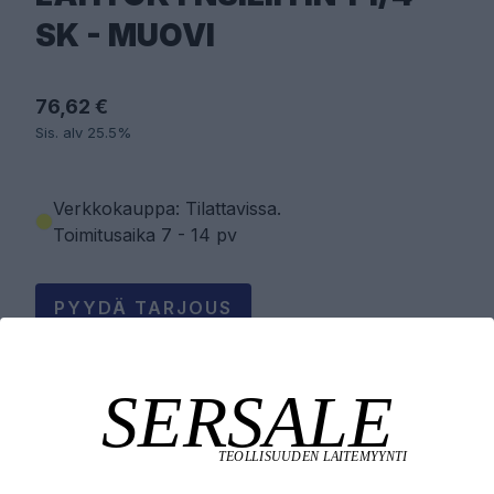
SK - MUOVI
76,62 €
Sis. alv 25.5%
Verkkokauppa: Tilattavissa
.
Toimitusaika 7 - 14 pv
PYYDÄ TARJOUS
LISÄÄ OSTOSKORIIN