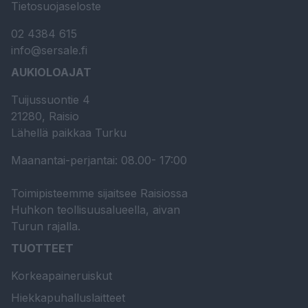
Tietosuojaseloste
02 4384 615
info@sersale.fi
AUKIOLOAJAT
Tuijussuontie 4
21280, Raisio
Lähellä paikkaa Turku
Maanantai-perjantai: 08.00- 17:00
Toimipisteemme sijaitsee Raisiossa
Huhkon teollisuusalueella, aivan
Turun rajalla.
TUOTTEET
Korkeapaineruiskut
Hiekkapuhalluslaitteet