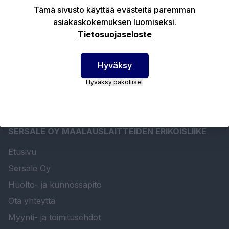
Tuotekuvaus
Tämä sivusto käyttää evästeitä paremman
asiakaskokemuksen luomiseksi.
Tietosuojaseloste
Tekniset edut
Hyväksy
Hyväksy pakolliset
SERSALE OY MAALAUSLAITTEIDEN ERIKOISLIIKE
Etusivu
Sersale Oy
Huolto- ja kunnossapito
Ota yhteyttä
Myynti- ja toimitusehdot