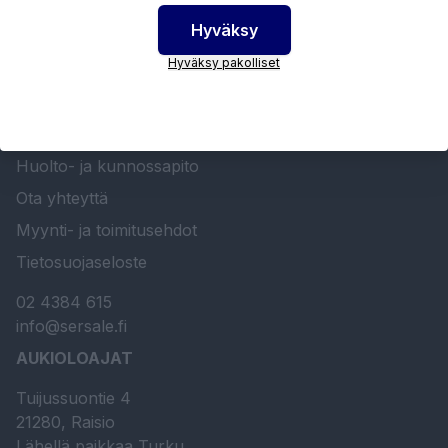
Hyväksy
SERSALE OY MAALAUSLAITTEIDEN ERIKOISLIIKE
Hyväksy pakolliset
Etusivu
Sersale Oy
Huolto- ja kunnossapito
Ota yhteyttä
Myynti- ja toimitusehdot
Tietosuojaseloste
02 4384 615
info@sersale.fi
AUKIOLOAJAT
Tuijussuontie 4
21280, Raisio
Lähellä paikkaa Turku