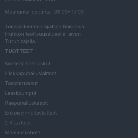
Maanantai-perjantai: 08.00- 17:00
Toimipisteemme sijaitsee Raisiossa
Huhkon teollisuusalueella, aivan
Turun rajalla.
TUOTTEET
Korkeapaineruiskut
Hiekkapuhalluslaitteet
Tasoiteruiskut
Laastipumput
Raepuhalluskaapit
Erikoispinnoituslaitteet
2 K Laitteet
Maalausrobotit