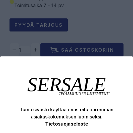
Toimitusaika 7 - 14 pv
PYYDÄ TARJOUS
LISÄÄ OSTOSKORIIN
Tuotekuvaus
Tekniset edut
Tämä sivusto käyttää evästeitä paremman
asiakaskokemuksen luomiseksi.
Tietosuojaseloste