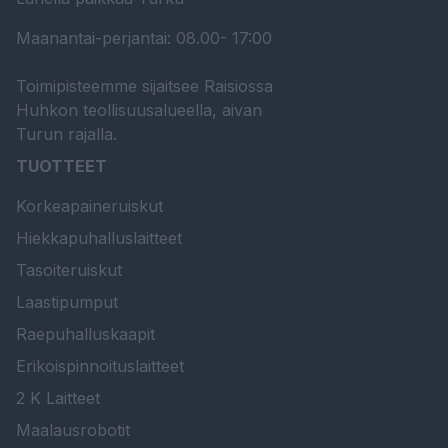
Maanantai-perjantai: 08.00- 17:00
Toimipisteemme sijaitsee Raisiossa
Huhkon teollisuusalueella, aivan
Turun rajalla.
TUOTTEET
Korkeapaineruiskut
Hiekkapuhalluslaitteet
Tasoiteruiskut
Laastipumput
Raepuhalluskaapit
Erikoispinnoituslaitteet
2 K Laitteet
Maalausrobotit