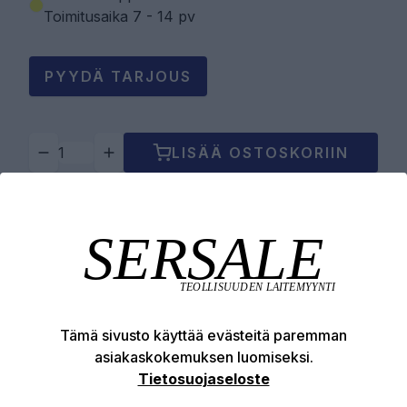
Toimitusaika 7 - 14 pv
PYYDÄ TARJOUS
LISÄÄ OSTOSKORIIN
Tuotekuvaus
Tekniset edut
Tämä sivusto käyttää evästeitä paremman
asiakaskokemuksen luomiseksi.
Tietosuojaseloste