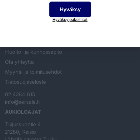
Hyväksy
SERSALE OY MAALAUSLAITTEIDEN ERIKOISLIIKE
Hyväksy pakolliset
Etusivu
Sersale Oy
Huolto- ja kunnossapito
Ota yhteyttä
Myynti- ja toimitusehdot
Tietosuojaseloste
02 4384 615
info@sersale.fi
AUKIOLOAJAT
Tuijussuontie 4
21280, Raisio
Lähellä paikkaa Turku