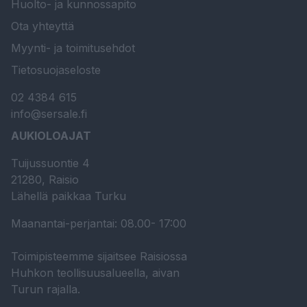
Huolto- ja kunnossapito
Ota yhteyttä
Myynti- ja toimitusehdot
Tietosuojaseloste
02 4384 615
info@sersale.fi
AUKIOLOAJAT
Tuijussuontie 4
21280, Raisio
Lähellä paikkaa Turku
Maanantai-perjantai: 08.00- 17:00
Toimipisteemme sijaitsee Raisiossa
Huhkon teollisuusalueella, aivan
Turun rajalla.