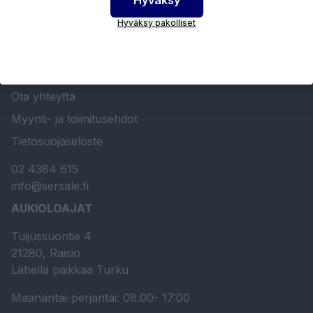
SERSALE OY MAALAUSLAITTEIDEN ERIKOISLIIKE
Hyväksy pakolliset
Etusivu
Sersale Oy
Huolto- ja kunnossapito
Ota yhteyttä
Myynti- ja toimitusehdot
Tietosuojaseloste
02 4384 615
info@sersale.fi
AUKIOLOAJAT
Tuijussuontie 4
21280, Raisio
Lähellä paikkaa Turku
Maanantai-perjantai: 08.00- 17:00