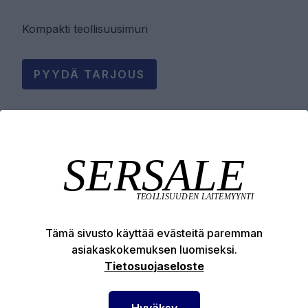
Kompakti teollisuusimuri
PYYDÄ TARJOUS
Tuotekuvaus
Tekniset edut
Tämä sivusto käyttää evästeitä paremman
asiakaskokemuksen luomiseksi.
Tietosuojaseloste
Hyväksy