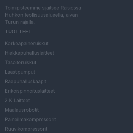
Toimipisteemme sijaitsee Raisiossa
Huhkon teollisuusalueella, aivan
Turun rajalla.
TUOTTEET
Korkeapaineruiskut
Hiekkapuhalluslaitteet
Tasoiteruiskut
Laastipumput
Raepuhalluskaapit
Erikoispinnoituslaitteet
2 K Laitteet
Maalausrobotit
Paineilmakompressorit
Ruuvikompressorit