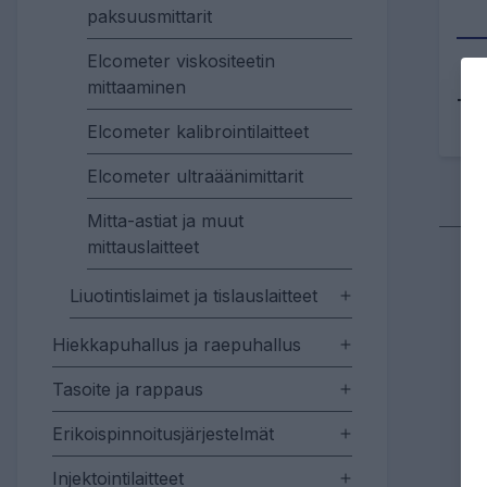
paksuusmittarit
Elcometer viskositeetin
mittaaminen
Tu
Elcometer kalibrointilaitteet
Elcometer ultraäänimittarit
Mitta-astiat ja muut
mittauslaitteet
Liuotintislaimet ja tislauslaitteet
Hiekkapuhallus ja raepuhallus
Tasoite ja rappaus
Erikoispinnoitusjärjestelmät
Injektointilaitteet