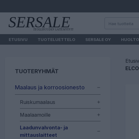
ETUSIVU
TUOTELUETTELO
SERSALE OY
HUOLT
Etusi
ELCO
TUOTERYHMÄT
Maalaus ja korroosionesto
Ruiskumaalaus
Maalaamoille
Laadunvalvonta- ja
mittauslaitteet