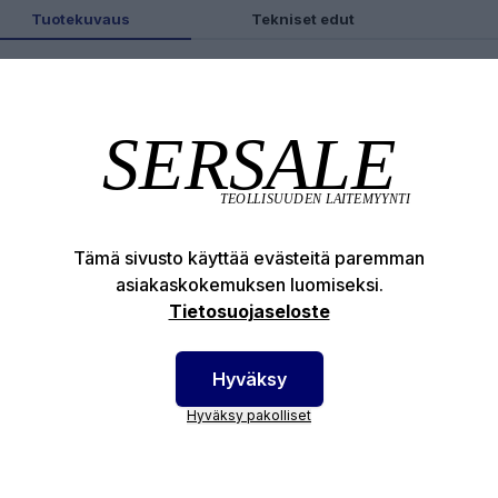
Tuotekuvaus
Tekniset edut
otenumero:
83-E122----F1
Tämä sivusto käyttää evästeitä paremman
asiakaskokemuksen luomiseksi.
Tietosuojaseloste
Hyväksy
Hyväksy pakolliset