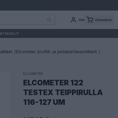
Oma tili
Ostoskori
RTIKKELIT
aitteet
/
Elcometer profiili- ja pintakarheusmittarit
/
ELCOMETER
ELCOMETER 122
TESTEX TEIPPIRULLA
116-127 UM