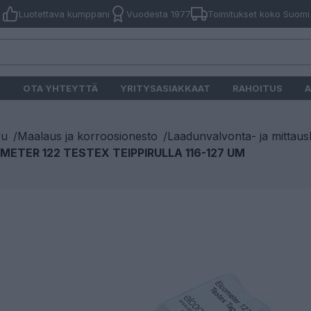
Luotettava kumppani
Vuodesta 1977
Toimitukset koko Suomi
O
OTA YHTEYTTÄ
YRITYSASIAKKAAT
RAHOITUS
A
vu
/
Maalaus ja korroosionesto
/
Laadunvalvonta- ja mittausl
METER 122 TESTEX TEIPPIRULLA 116-127 UM