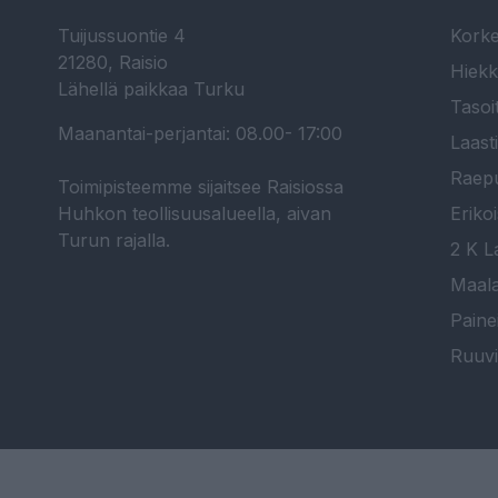
Tuijussuontie 4
Korke
21280, Raisio
Hiekk
Lähellä paikkaa Turku
Tasoi
Maanantai-perjantai: 08.00- 17:00
Laast
Raepu
Toimipisteemme sijaitsee Raisiossa
Huhkon teollisuusalueella, aivan
Erikoi
Turun rajalla.
2 K La
Maala
Paine
Ruuvi