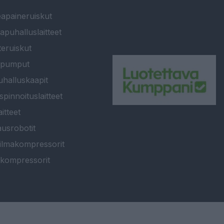
apaineruiskut
apuhalluslaitteet
teruiskut
ipumput
halluskaapit
spinnoituslaitteet
itteet
usrobotit
ilmakompressorit
kompressorit