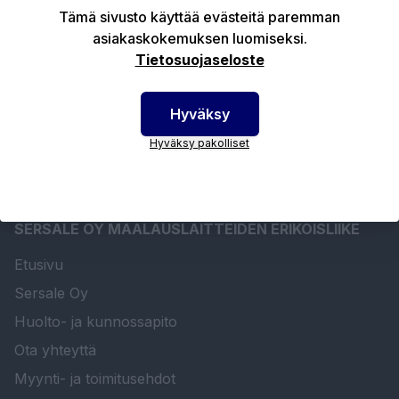
Tuotekuvaus
Tämä sivusto käyttää evästeitä paremman
asiakaskokemuksen luomiseksi.
Tietosuojaseloste
Tekniset edut
Hyväksy
Hyväksy pakolliset
SERSALE OY MAALAUSLAITTEIDEN ERIKOISLIIKE
Etusivu
Sersale Oy
Huolto- ja kunnossapito
Ota yhteyttä
Myynti- ja toimitusehdot