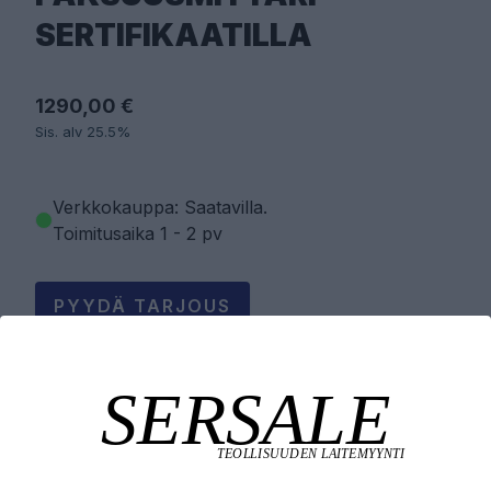
SERTIFIKAATILLA
1290,00 €
Sis. alv 25.5%
Verkkokauppa: Saatavilla
.
Toimitusaika 1 - 2 pv
PYYDÄ TARJOUS
LISÄÄ OSTOSKORIIN