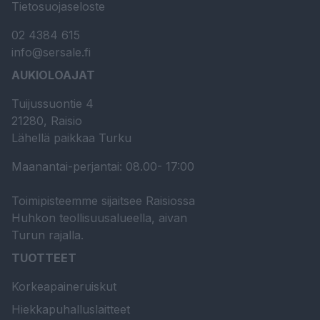
Tietosuojaseloste
02 4384 615
info@sersale.fi
AUKIOLOAJAT
Tuijussuontie 4
21280, Raisio
Lähellä paikkaa Turku
Maanantai-perjantai: 08.00- 17:00
Toimipisteemme sijaitsee Raisiossa
Huhkon teollisuusalueella, aivan
Turun rajalla.
TUOTTEET
Korkeapaineruiskut
Hiekkapuhalluslaitteet