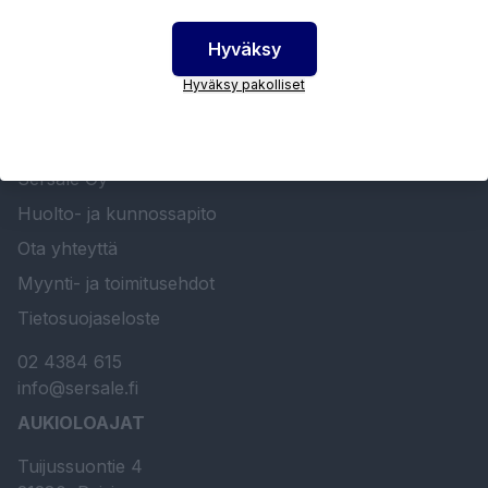
Hyväksy
Hyväksy pakolliset
SERSALE OY MAALAUSLAITTEIDEN ERIKOISLIIKE
Etusivu
Sersale Oy
Huolto- ja kunnossapito
Ota yhteyttä
Myynti- ja toimitusehdot
Tietosuojaseloste
02 4384 615
info@sersale.fi
AUKIOLOAJAT
Tuijussuontie 4