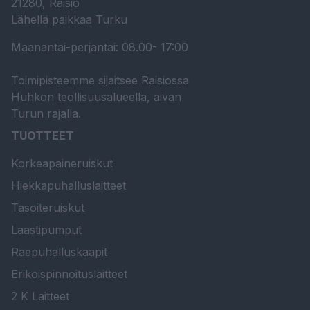
21280, Raisio
Lähellä paikkaa Turku
Maanantai-perjantai: 08.00- 17:00
Toimipisteemme sijaitsee Raisiossa
Huhkon teollisuusalueella, aivan
Turun rajalla.
TUOTTEET
Korkeapaineruiskut
Hiekkapuhalluslaitteet
Tasoiteruiskut
Laastipumput
Raepuhalluskaapit
Erikoispinnoituslaitteet
2 K Laitteet