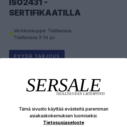
ISO2431 -
SERTIFIKAATILLA
Verkkokauppa: Tilattavissa
.
Tilattavissa 3-14 pv
PYYDÄ TARJOUS
Tuotekuvaus
Tekniset edut
Tämä sivusto käyttää evästeitä paremman
asiakaskokemuksen luomiseksi.
Tietosuojaseloste