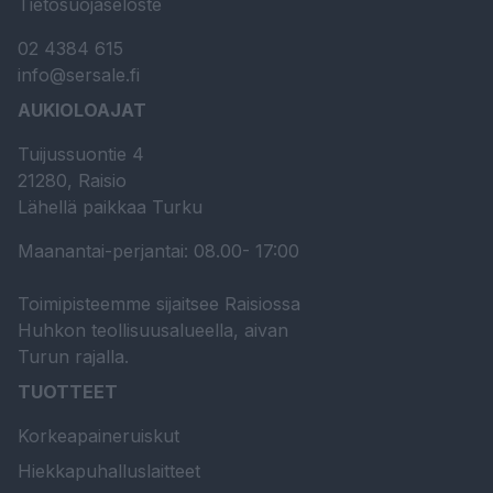
Tietosuojaseloste
02 4384 615
info@sersale.fi
AUKIOLOAJAT
Tuijussuontie 4
21280, Raisio
Lähellä paikkaa Turku
Maanantai-perjantai: 08.00- 17:00
Toimipisteemme sijaitsee Raisiossa
Huhkon teollisuusalueella, aivan
Turun rajalla.
TUOTTEET
Korkeapaineruiskut
Hiekkapuhalluslaitteet