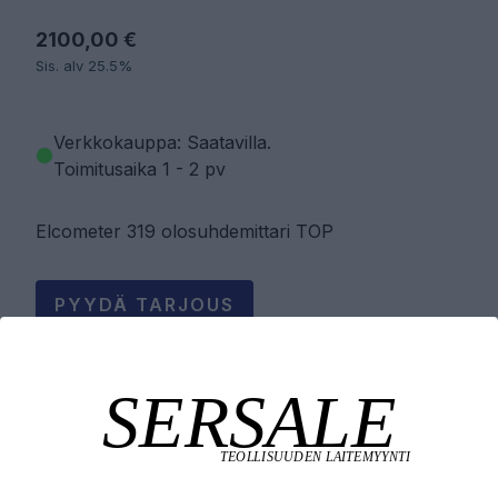
2100,00 €
Sis. alv 25.5%
Verkkokauppa: Saatavilla
.
Toimitusaika 1 - 2 pv
Elcometer 319 olosuhdemittari TOP
PYYDÄ TARJOUS
LISÄÄ OSTOSKORIIN