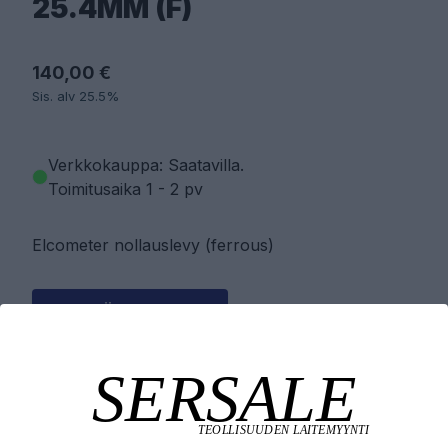
25.4MM (F)
140,00 €
Sis. alv 25.5%
Verkkokauppa: Saatavilla
.
Toimitusaika 1 - 2 pv
Elcometer nollauslevy (ferrous)
PYYDÄ TARJOUS
LISÄÄ OSTOSKORIIN