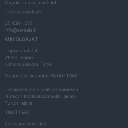
Myynti- ja toimitusehdot
Tietosuojaseloste
02 4384 615
info@sersale.fi
AUKIOLOAJAT
Tuijussuontie 4
21280, Raisio
Lähellä paikkaa Turku
Maanantai-perjantai: 08.00- 17:00
Toimipisteemme sijaitsee Raisiossa
Huhkon teollisuusalueella, aivan
Turun rajalla.
TUOTTEET
Korkeapaineruiskut