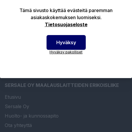
Tämä sivusto käyttää evästeitä paremman
Tuotekuvaus
asiakaskokemuksen luomiseksi.
Tietosuojaseloste
Tekniset edut
Hyväksy
Hyväksy pakolliset
SERSALE OY MAALAUSLAITTEIDEN ERIKOISLIIKE
Etusivu
Sersale Oy
Huolto- ja kunnossapito
Ota yhteyttä