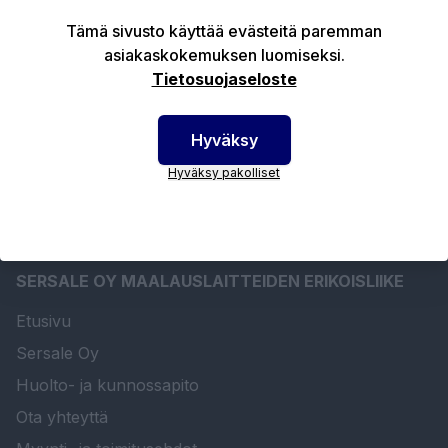
Tämä sivusto käyttää evästeitä paremman
Tuotekuvaus
asiakaskokemuksen luomiseksi.
Tietosuojaseloste
Tekniset edut
Hyväksy
Hyväksy pakolliset
SERSALE OY MAALAUSLAITTEIDEN ERIKOISLIIKE
Etusivu
Sersale Oy
Huolto- ja kunnossapito
Ota yhteyttä