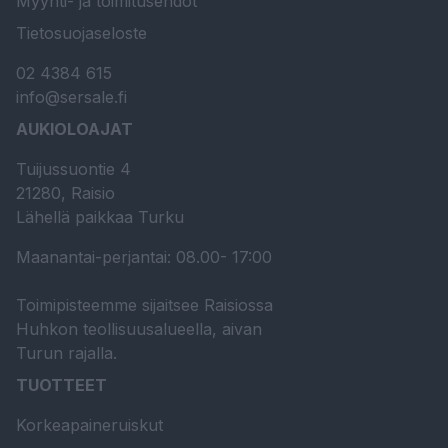
Myynti- ja toimitusehdot
Tietosuojaseloste
02 4384 615
info@sersale.fi
AUKIOLOAJAT
Tuijussuontie 4
21280, Raisio
Lähellä paikkaa Turku
Maanantai-perjantai: 08.00- 17:00
Toimipisteemme sijaitsee Raisiossa
Huhkon teollisuusalueella, aivan
Turun rajalla.
TUOTTEET
Korkeapaineruiskut