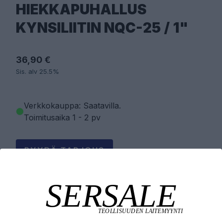
HIEKKAPUHALLUS
KYNSILIITIN NQC-25 / 1"
36,90 €
Sis. alv 25.5%
Verkkokauppa: Saatavilla
.
Toimitusaika 1 - 2 pv
PYYDÄ TARJOUS
LISÄÄ OSTOSKORIIN