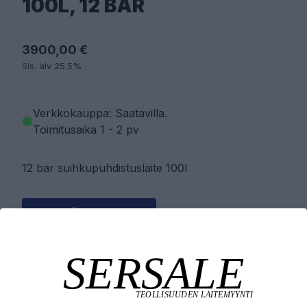
100L, 12 BAR
3900,00 €
Sis. alv 25.5%
Verkkokauppa: Saatavilla
.
Toimitusaika 1 - 2 pv
12 bar suihkupuhdistuslaite 100l
PYYDÄ TARJOUS
LISÄÄ OSTOSKORIIN