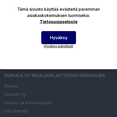
Tämä sivusto käyttää evästeitä paremman
Tuotekuvaus
asiakaskokemuksen luomiseksi.
Tietosuojaseloste
Tekniset edut
Hyväksy
Hyväksy pakolliset
SERSALE OY MAALAUSLAITTEIDEN ERIKOISLIIKE
Etusivu
Sersale Oy
Huolto- ja kunnossapito
Ota yhteyttä