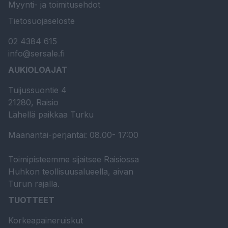
Myynti- ja toimitusehdot
Tietosuojaseloste
02 4384 615
info@sersale.fi
AUKIOLOAJAT
Tuijussuontie 4
21280, Raisio
Lähellä paikkaa Turku
Maanantai-perjantai: 08.00- 17:00
Toimipisteemme sijaitsee Raisiossa
Huhkon teollisuusalueella, aivan
Turun rajalla.
TUOTTEET
Korkeapaineruiskut