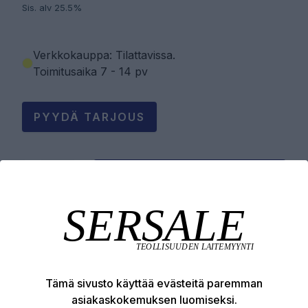
Sis. alv 25.5%
Verkkokauppa: Tilattavissa
.
Toimitusaika 7 - 14 pv
PYYDÄ TARJOUS
LISÄÄ OSTOSKORIIN
Tuotekuvaus
Tämä sivusto käyttää evästeitä paremman
Tekniset edut
asiakaskokemuksen luomiseksi.