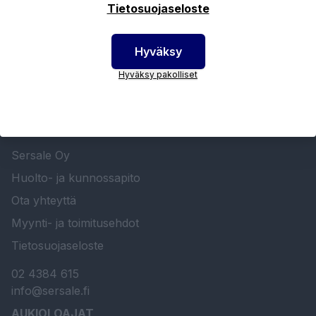
Tietosuojaseloste
Hyväksy
Hyväksy pakolliset
SERSALE OY MAALAUSLAITTEIDEN ERIKOISLIIKE
Etusivu
Sersale Oy
Huolto- ja kunnossapito
Ota yhteyttä
Myynti- ja toimitusehdot
Tietosuojaseloste
02 4384 615
info@sersale.fi
AUKIOLOAJAT