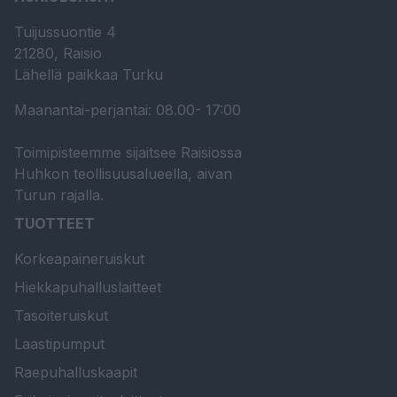
Tuijussuontie 4
21280, Raisio
Lähellä paikkaa Turku
Maanantai-perjantai: 08.00- 17:00
Toimipisteemme sijaitsee Raisiossa
Huhkon teollisuusalueella, aivan
Turun rajalla.
TUOTTEET
Korkeapaineruiskut
Hiekkapuhalluslaitteet
Tasoiteruiskut
Laastipumput
Raepuhalluskaapit