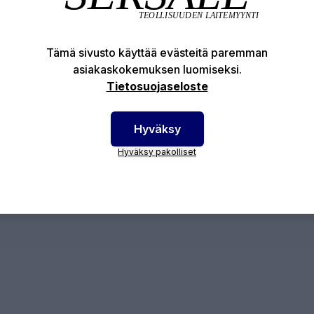
otenumero:
10-805401710
Tämä sivusto käyttää evästeitä paremman
asiakaskokemuksen luomiseksi.
Tietosuojaseloste
Hyväksy
Hyväksy pakolliset