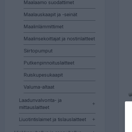
Maalaamo suodattimet
Maalauskaapit ja -seinät
Maalinlämmittimet
Maalinsekoittajat ja nostinlaitteet
Siirtopumput
Putkenpinnoituslaitteet
Ruiskupesukaapit
Valuma-altaat
Laadunvalvonta- ja
mittauslaitteet
Liuotintislaimet ja tislauslaitteet