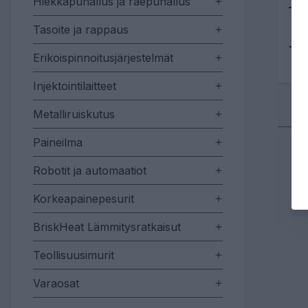
Hiekkapuhallus ja raepuhallus
Tasoite ja rappaus
Tu
Erikoispinnoitusjärjestelmät
Injektointilaitteet
Metalliruiskutus
Paineilma
Robotit ja automaatiot
Korkeapainepesurit
BriskHeat Lämmitysratkaisut
Teollisuusimurit
Varaosat