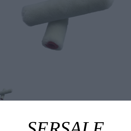
Tuotekuvaus
Tekniset edut