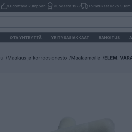
Luotettava kumppani
Vuodesta 1977
Toimitukset koko Suomi
O
OTA YHTEYTTÄ
YRITYSASIAKKAAT
RAHOITUS
A
vu
/
Maalaus ja korroosionesto
/
Maalaamoille
/
ELEM. VARA