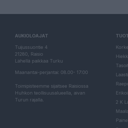
AUKIOLOAJAT
TUO
Tuijussuontie 4
Korke
21280, Raisio
Hiekk
Lähellä paikkaa Turku
Tasoi
Maanantai-perjantai: 08.00- 17:00
Laast
Raepu
Toimipisteemme sijaitsee Raisiossa
Huhkon teollisuusalueella, aivan
Erikoi
Turun rajalla.
2 K La
Maala
Paine