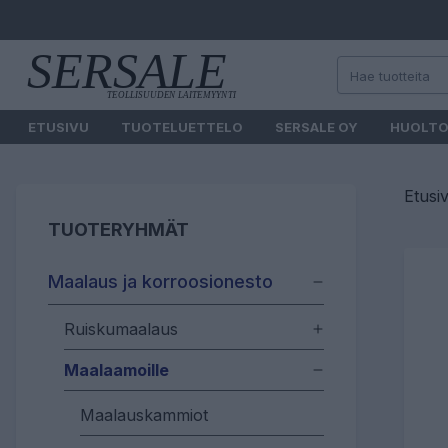
ETUSIVU
TUOTELUETTELO
SERSALE OY
HUOLT
Etusi
TUOTERYHMÄT
Maalaus ja korroosionesto
Ruiskumaalaus
Maalaamoille
Maalauskammiot