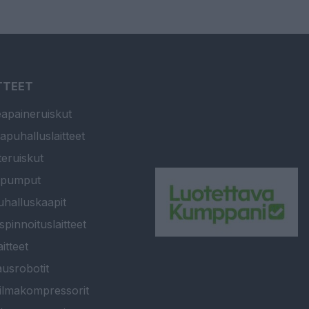
TTEET
apaineruiskut
apuhalluslaitteet
teruiskut
ipumput
halluskaapit
spinnoituslaitteet
itteet
usrobotit
ilmakompressorit