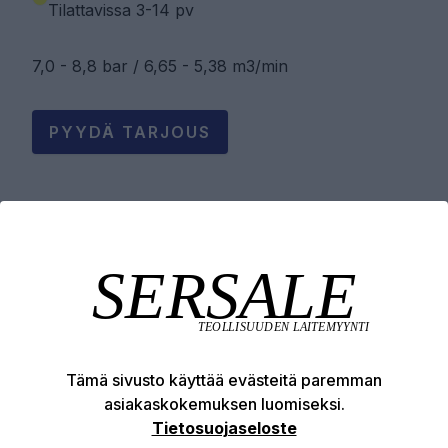
Tilattavissa 3-14 pv
7,0 - 8,8 bar / 6,65 - 5,38 m3/min
PYYDÄ TARJOUS
Tuotekuvaus
Tekniset edut
Ladattavat tiedostot
Tämä sivusto käyttää evästeitä paremman
asiakaskokemuksen luomiseksi.
Tietosuojaseloste