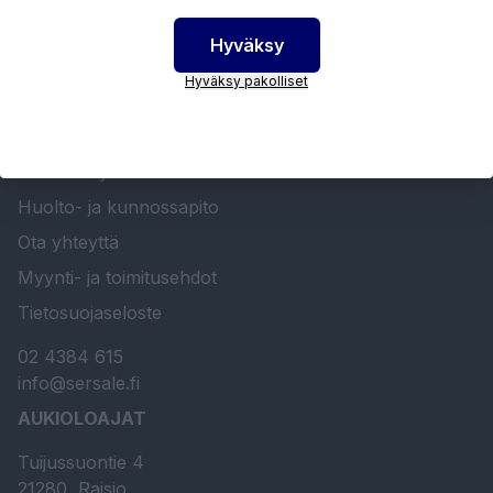
Hyväksy
Hyväksy pakolliset
SERSALE OY MAALAUSLAITTEIDEN ERIKOISLIIKE
Etusivu
Sersale Oy
Huolto- ja kunnossapito
Ota yhteyttä
Myynti- ja toimitusehdot
Tietosuojaseloste
02 4384 615
info@sersale.fi
AUKIOLOAJAT
Tuijussuontie 4
21280, Raisio