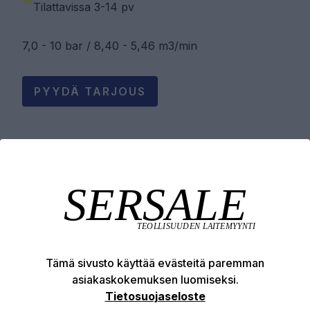
Tilattavissa 3-14 pv
7,0 - 10 bar / 8,40 - 5,46 m3/min
PYYDÄ TARJOUS
Tuotekuvaus
Tekniset edut
Ladattavat tiedostot
Tämä sivusto käyttää evästeitä paremman
asiakaskokemuksen luomiseksi.
Tietosuojaseloste