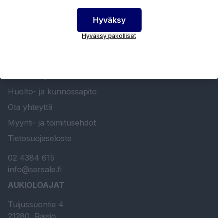
Hyväksy
Hyväksy pakolliset
SERSALE OY MAALAUSLAITTEIDEN ERIKOISLIIKE
Etusivu
Sersale Oy
Huolto- ja kunnossapito
Ota yhteyttä
Myynti- ja toimitusehdot
Tietosuojaseloste
02 4384 615
info@sersale.fi
AUKIOLOAJAT
Tuijussuontie 4
21280, Raisio