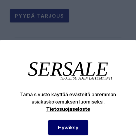
PYYDÄ TARJOUS
Tuotekuvaus
Tekniset edut
Tämä sivusto käyttää evästeitä paremman
asiakaskokemuksen luomiseksi.
Tietosuojaseloste
SERSALE OY MAALAUSLAITTEIDEN ERIKOISLIIKE
Hyväksy
Etusivu