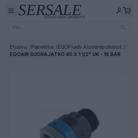
Etusivu
/
Paineilma
/
EQOFluids Alumiiniputkistot
/
EQOAIR SUORAJATKO 40 X 1 1/2" UK - 16 BAR