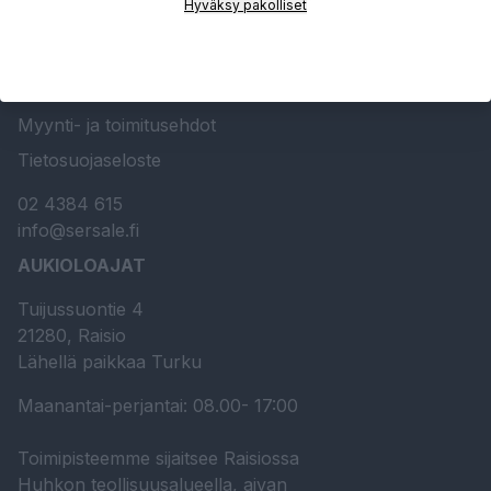
Hyväksy pakolliset
Sersale Oy
Huolto- ja kunnossapito
Ota yhteyttä
Myynti- ja toimitusehdot
Tietosuojaseloste
02 4384 615
info@sersale.fi
AUKIOLOAJAT
Tuijussuontie 4
21280, Raisio
Lähellä paikkaa Turku
Maanantai-perjantai: 08.00- 17:00
Toimipisteemme sijaitsee Raisiossa
Huhkon teollisuusalueella, aivan