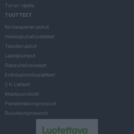
Turun rajalla.
TUOTTEET
Korkeapaineruiskut
Hiekkapuhalluslaitteet
Tasoiteruiskut
Laastipumput
Raepuhalluskaapit
Erikoispinnoituslaitteet
2 K Laitteet
Maalausrobotit
Paineilmakompressorit
Ruuvikompressorit