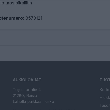
io uros pikaliitin
otenumero:
3570121
AUKIOLOAJAT
TUO
Tuijussuontie 4
Korke
21280, Raisio
Hiekk
Lähellä paikkaa Turku
Tasoi