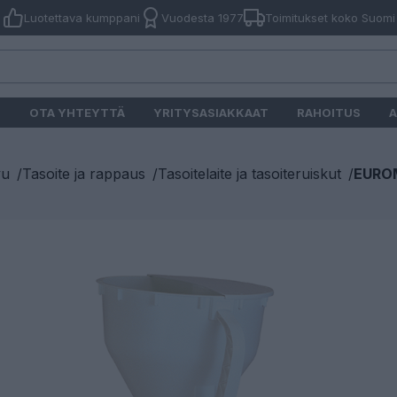
Luotettava kumppani
Vuodesta 1977
Toimitukset koko Suomi
O
OTA YHTEYTTÄ
YRITYSASIAKKAAT
RAHOITUS
A
vu
/
Tasoite ja rappaus
/
Tasoitelaite ja tasoiteruiskut
/
EUROM