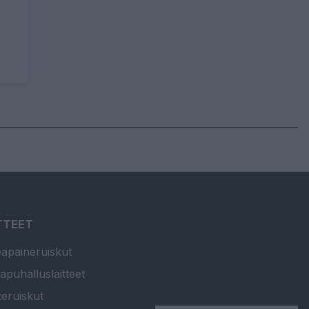
TTEET
apaineruiskut
apuhalluslaitteet
teruiskut