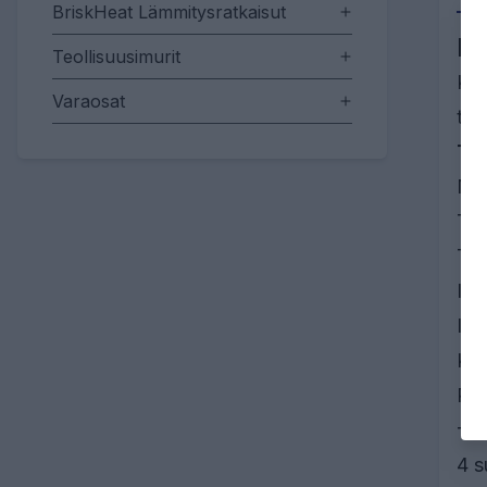
BriskHeat Lämmitysratkaisut
Eu
Teollisuusimurit
Kev
Varaosat
tas
TE
Nai
Tar
Tuo
Ilm
Ilm
Käy
Pai
Toi
4 s