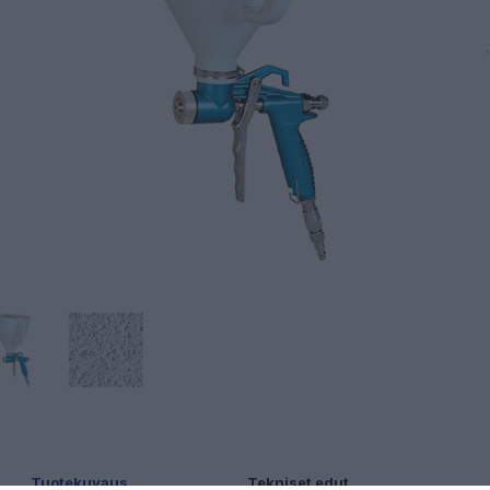
Tuotekuvaus
Tekniset edut