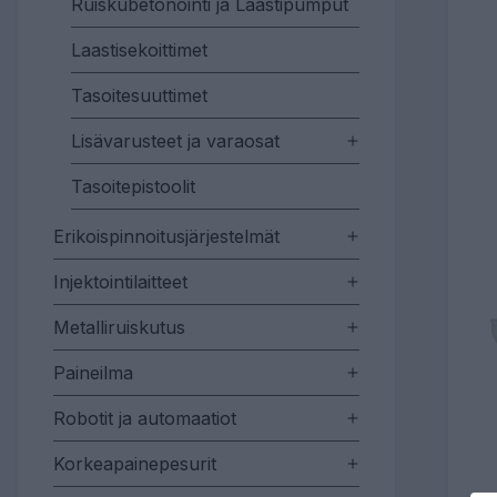
Ruiskubetonointi ja Laastipumput
Laastisekoittimet
Tasoitesuuttimet
Lisävarusteet ja varaosat
Tasoitepistoolit
Erikoispinnoitusjärjestelmät
Injektointilaitteet
Metalliruiskutus
Paineilma
Robotit ja automaatiot
Korkeapainepesurit