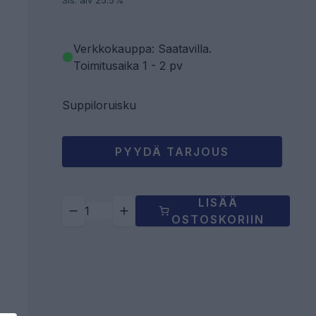
Sis. alv 25.5%
Verkkokauppa: Saatavilla
.
Toimitusaika 1 - 2 pv
Suppiloruisku
PYYDÄ TARJOUS
LISÄÄ
OSTOSKORIIN