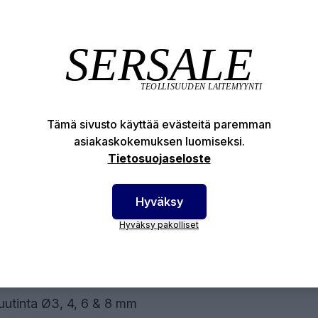
romair Suppiloruisku
yt ja helppokäyttöinen suppiloruisku laasti- ja
oitustöihin.
KNISET OMINAISUUDET
lon yläosa 5 L
Tämä sivusto käyttää evästeitä paremman
asiakaskokemuksen luomiseksi.
kkuusosat messinkiä
Tietosuojaseloste
tteen virtauksen säätö kyllä
anpaineen säätö kyllä
Hyväksy
ankulutus 4 bar:ssa 200 L/min
Hyväksy pakolliset
ttöpaine 2 - 5 bar
no 1 kg
mitusvarustus:
uutinta Ø3, 4, 6 & 8 mm