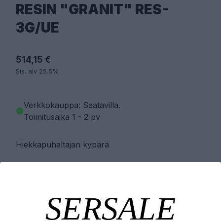
RESIN "GRANIT" RES-
3G/UE
514,15 €
Sis. alv 25.5%
Verkkokauppa: Saatavilla
.
Toimitusaika 1 - 2 pv
Hiekkapuhaltajan kypärä
PYYDÄ TARJOUS
LISÄÄ OSTOSKORIIN