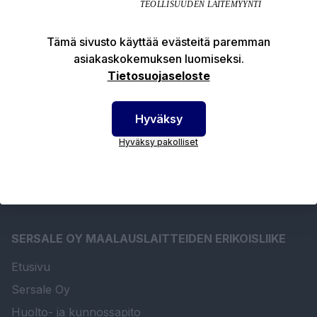
Tämä sivusto käyttää evästeitä paremman
asiakaskokemuksen luomiseksi.
Tuotekuvaus
Tietosuojaseloste
Tekniset edut
Hyväksy
Hyväksy pakolliset
SERSALE OY MAALAUSLAITTEIDEN ERIKOISLIIKE
Etusivu
Sersale Oy
Huolto- ja kunnossapito