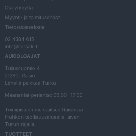
Ota yhteyttä
Myynti- ja toimitusehdot
Tietosuojaseloste
02 4384 615
info@sersale.fi
AUKIOLOAJAT
Tuijussuontie 4
21280, Raisio
Lähellä paikkaa Turku
Maanantai-perjantai: 08.00- 17:00
Toimipisteemme sijaitsee Raisiossa
Huhkon teollisuusalueella, aivan
Turun rajalla.
TUOTTEET