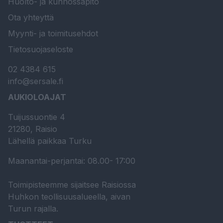
Huolto- ja kunnossapito
Ota yhteyttä
Myynti- ja toimitusehdot
Tietosuojaseloste
02 4384 615
info@sersale.fi
AUKIOLOAJAT
Tuijussuontie 4
21280, Raisio
Lähellä paikkaa Turku
Maanantai-perjantai: 08.00- 17:00
Toimipisteemme sijaitsee Raisiossa
Huhkon teollisuusalueella, aivan
Turun rajalla.