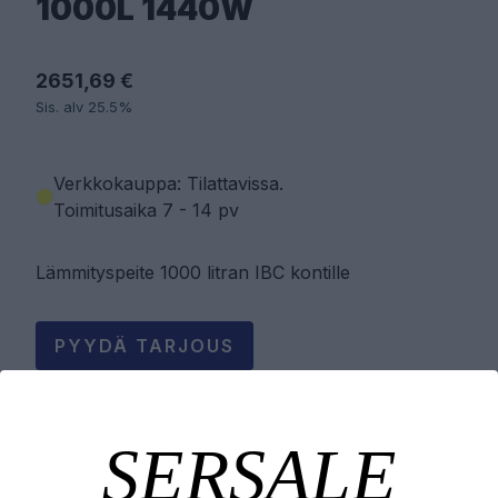
1000L 1440W
2651,69 €
Sis. alv 25.5%
Verkkokauppa: Tilattavissa
.
Toimitusaika 7 - 14 pv
Lämmityspeite 1000 litran IBC kontille
PYYDÄ TARJOUS
LISÄÄ OSTOSKORIIN