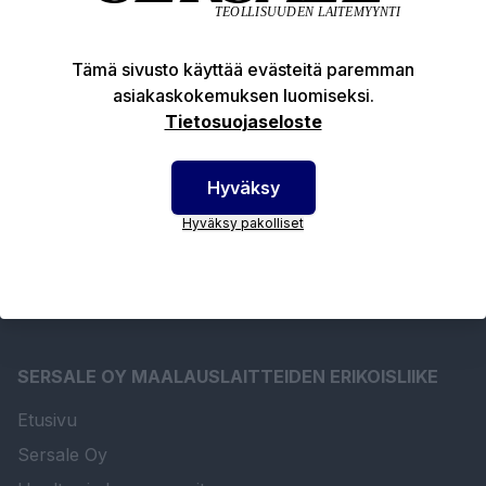
Tuotekuvaus
Tämä sivusto käyttää evästeitä paremman
asiakaskokemuksen luomiseksi.
Tekniset edut
Tietosuojaseloste
Ladattavat tiedostot
Hyväksy
Hyväksy pakolliset
SERSALE OY MAALAUSLAITTEIDEN ERIKOISLIIKE
Etusivu
Sersale Oy