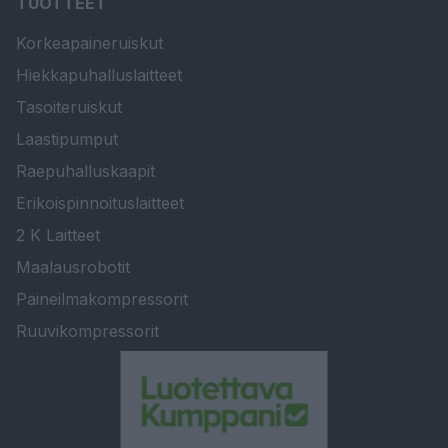
TUOTTEET
Korkeapaineruiskut
Hiekkapuhalluslaitteet
Tasoiteruiskut
Laastipumput
Raepuhalluskaapit
Erikoispinnoituslaitteet
2 K Laitteet
Maalausrobotit
Paineilmakompressorit
Ruuvikompressorit